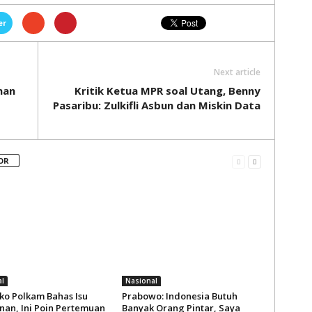
er
Next article
han
Kritik Ketua MPR soal Utang, Benny
Pasaribu: Zulkifli Asbun dan Miskin Data
OR
l
Nasional
o Polkam Bahas Isu
Prabowo: Indonesia Butuh
an, Ini Poin Pertemuan
Banyak Orang Pintar, Saya