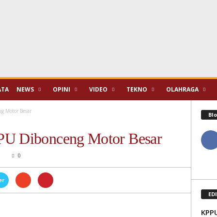
ATA
NEWS
OPINI
VIDEO
TEKNO
OLAHRAGA
g Motor Besar
Blo
PU Dibonceng Motor Besar
M
0
er
ED
KPPU