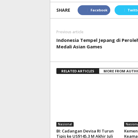
SHARE
Facebook
Twitt
Previous article
Indonesia Tempel Jepang di Perole
Medali Asian Games
RELATED ARTICLES
MORE FROM AUTH
Nasional
Nasiona
BI: Cadangan Devisa RI Turun
Kemenk
Tipis ke US$145,3 M Akhir Juli
Keaman