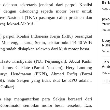
Berk
delapan sekretaris jenderal dari parpol Koalisi
August
U dengan dibonceng sepeda motor besar untuk
e Nasional (TKN) pasangan calon presiden dan
Joko
Yusm
res) Jokowi-Ma’ruf.
Januar
n) parpol Koalisi Indonesia Kerja (KIK) berangkat
Upay
 Menteng, Jakarta, Senin, sekitar pukul 14.40 WIB
Nusa
g sudah disiapkan relawan dari klub motor besar.
Decem
 Hasto Kristiyanto (PDI Perjuangan), Abdul Kadir
TKN 
Ambi
, Johny G Plate (Partai Nasdem), Hery Lontung
May 23
 Surya Hendrawan (PKPI), Ahmad Rofiq (Partai
SI). Satu Sekjen yang tidak ikut ke KPU adalah,
 Golkar).
 siap mengantarkan para Sekjen berasarl dari
oordinator sembilan motor besar tersebut, Eza,