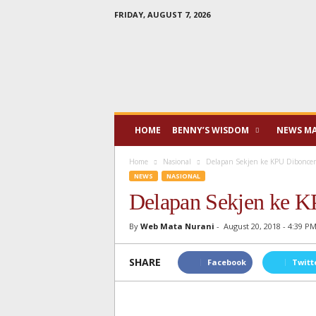
FRIDAY, AUGUST 7, 2026
Mata
Nurani
HOME
BENNY’S WISDOM
NEWS M
Home
Nasional
Delapan Sekjen ke KPU Diboncen
NEWS
NASIONAL
Delapan Sekjen ke K
By
Web Mata Nurani
-
August 20, 2018 - 4:39 P
SHARE
Facebook
Twitt