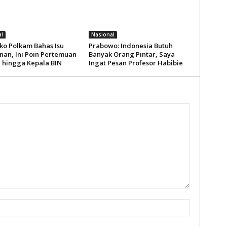
l
Nasional
o Polkam Bahas Isu
Prabowo: Indonesia Butuh
an, Ini Poin Pertemuan
Banyak Orang Pintar, Saya
i hingga Kepala BIN
Ingat Pesan Profesor Habibie