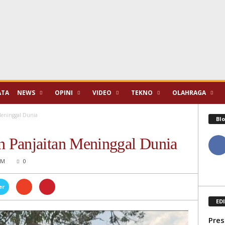
ATA
NEWS
OPINI
VIDEO
TEKNO
OLAHRAGA
Meninggal Dunia
Blo
 Panjaitan Meninggal Dunia
AM
0
er
ED
Pres