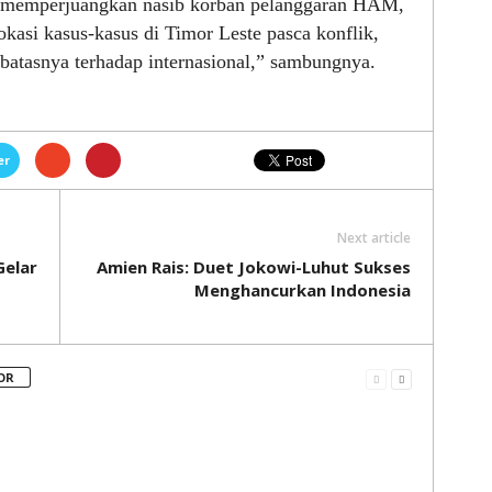
m memperjuangkan nasib korban pelanggaran HAM,
kasi kasus-kasus di Timor Leste pasca konflik,
atasnya terhadap internasional,” sambungnya.
er
Next article
Gelar
Amien Rais: Duet Jokowi-Luhut Sukses
Menghancurkan Indonesia
OR