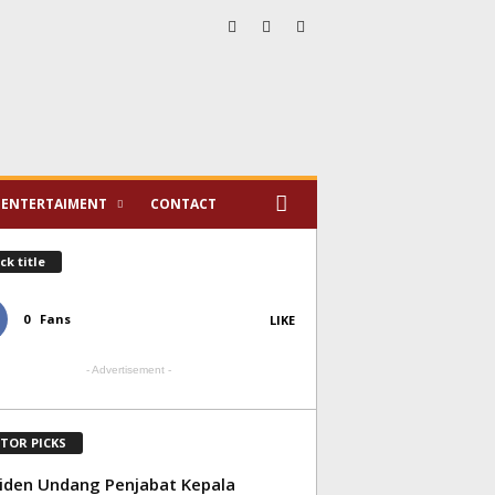
ENTERTAIMENT
CONTACT
ck title
0
Fans
LIKE
- Advertisement -
ITOR PICKS
iden Undang Penjabat Kepala