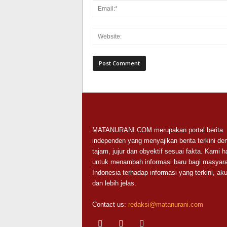
MATANURANI.COM merupakan portal berita
independen yang menyajikan berita terkini de
tajam, jujur dan obyektif sesuai fakta. Kami h
untuk menambah informasi baru bagi masyara
Indonesia terhadap informasi yang terkini, aku
dan lebih jelas.
Contact us:
redaksi@matanurani.com