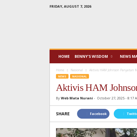
FRIDAY, AUGUST 7, 2026
Mata
Nurani
HOME
BENNY’S WISDOM
NEWS M
Home
Nasional
Aktivis HAM Johnson Panjaitan 
NEWS
NASIONAL
Aktivis HAM Johnson
By
Web Mata Nurani
-
October 27, 2025 - 8:17 
SHARE
Facebook
Twitt