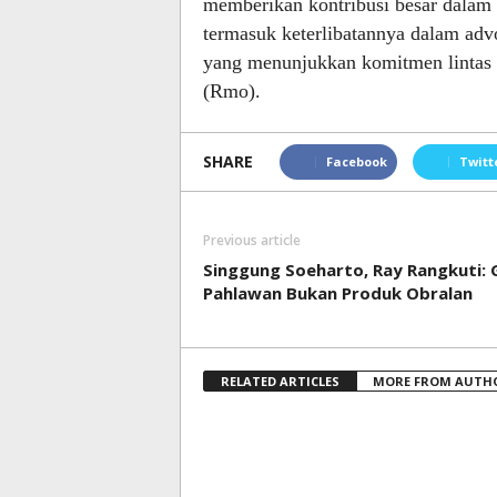
memberikan kontribusi besar dala
termasuk keterlibatannya dalam advo
yang menunjukkan komitmen lintas b
(Rmo).
SHARE
Facebook
Twitt
Previous article
Singgung Soeharto, Ray Rangkuti: 
Pahlawan Bukan Produk Obralan
RELATED ARTICLES
MORE FROM AUTH