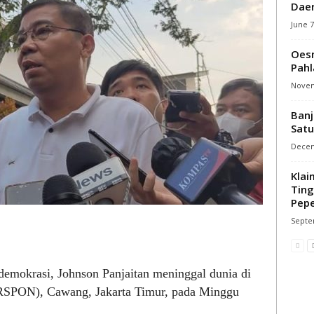
Daer
June 7
Oesm
Pahl
Novem
Banj
Satu
Decem
Klai
Ting
Pep
Septe
emokrasi, Johnson Panjaitan meninggal dunia di
(RSPON), Cawang, Jakarta Timur, pada Minggu