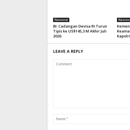
Nasional
Nasiona
BI: Cadangan Devisa RI Turun
Kemenk
Tipis ke US$145,3 M Akhir Juli
Keaman
2026
Kapolr
LEAVE A REPLY