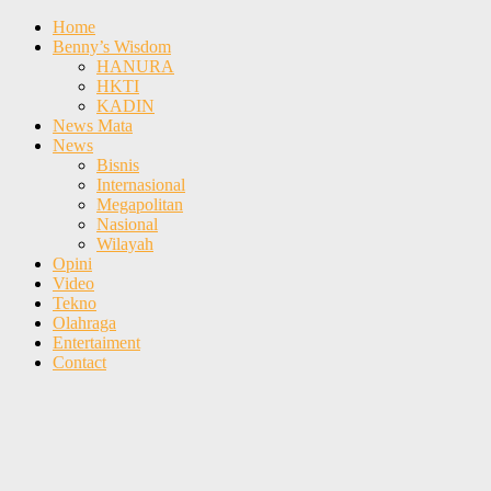
Home
Benny’s Wisdom
HANURA
HKTI
KADIN
News Mata
News
Bisnis
Internasional
Megapolitan
Nasional
Wilayah
Opini
Video
Tekno
Olahraga
Entertaiment
Contact