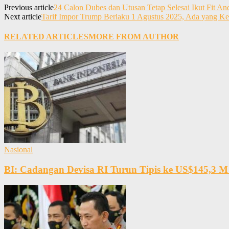
Previous article
24 Calon Dubes dan Utusan Tetap Selesai Ikut Fit A
Next article
Tarif Impor Trump Berlaku 1 Agustus 2025, Ada yang Ke
RELATED ARTICLES
MORE FROM AUTHOR
Nasional
BI: Cadangan Devisa RI Turun Tipis ke US$145,3 M 