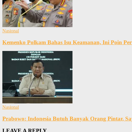
Nasional
Kemenko Polkam Bahas Isu Keamanan, Ini Poin Per
Nasional
Prabowo: Indonesia Butuh Banyak Orang Pintar, Say
LEAVE A REPLY