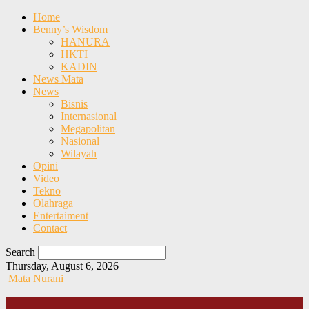
Home
Benny’s Wisdom
HANURA
HKTI
KADIN
News Mata
News
Bisnis
Internasional
Megapolitan
Nasional
Wilayah
Opini
Video
Tekno
Olahraga
Entertaiment
Contact
Search
Thursday, August 6, 2026
Mata Nurani