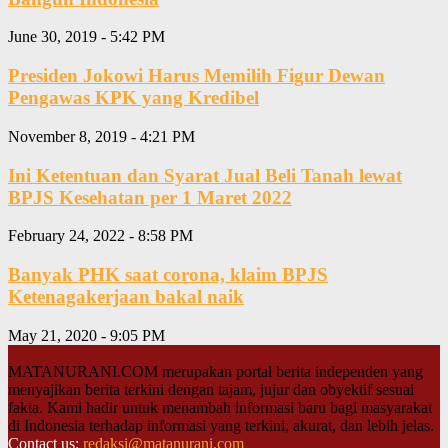
June 30, 2019 - 5:42 PM
Presiden Jokowi Harus Memilih Figur Dewan
Pengawas KPK yang Kredibel
November 8, 2019 - 4:21 PM
Ini Ketentuan dan Syarat Jual Beli Tanah lewat
BPJS Kesehatan per 1 Maret 2022
February 24, 2022 - 8:58 PM
Banyak PHK saat corona, klaim BPJS
Ketenagakerjaan bakal naik
May 21, 2020 - 9:05 PM
MATANURANI.COM merupakan portal berita independen yang
menyajikan berita terkini dengan tajam, jujur dan obyektif sesuai
fakta. Kami hadir untuk menambah informasi baru bagi masyarakat
di Indonesia terhadap informasi yang terkini, akurat, dan lebih jelas.
Contact us:
redaksi@matanurani.com