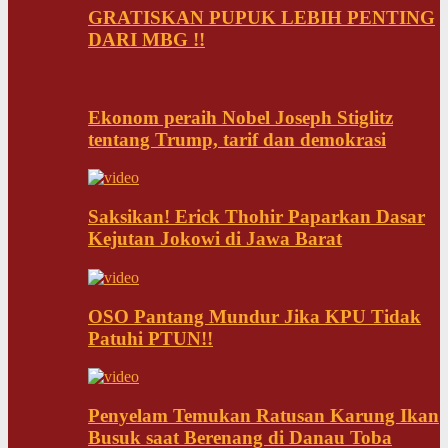
GRATISKAN PUPUK LEBIH PENTING
DARI MBG !!
Ekonom peraih Nobel Joseph Stiglitz
tentang Trump, tarif dan demokrasi
Saksikan! Erick Thohir Paparkan Dasar
Kejutan Jokowi di Jawa Barat
OSO Pantang Mundur Jika KPU Tidak
Patuhi PTUN!!
Penyelam Temukan Ratusan Karung Ikan
Busuk saat Berenang di Danau Toba