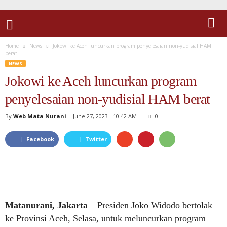
Home
News
Jokowi ke Aceh luncurkan program penyelesaian non-yudisial HAM
berat
NEWS
Jokowi ke Aceh luncurkan program
penyelesaian non-yudisial HAM berat
By
Web Mata Nurani
-
June 27, 2023 - 10:42 AM
0
Facebook
Twitter
Matanurani, Jakarta
– Presiden Joko Widodo bertolak
ke Provinsi Aceh, Selasa, untuk meluncurkan program