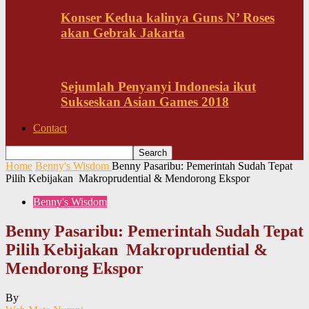
Konser Kedua kalinya Guns N’ Roses
akan Gebrak Jakarta
Sejumlah Penyanyi Indonesia ikut
Sukseskan Asian Games 2018
Contact
Home
Benny's Wisdom
Benny Pasaribu: Pemerintah Sudah Tepat
Pilih Kebijakan Makroprudential & Mendorong Ekspor
Benny's Wisdom
Benny Pasaribu: Pemerintah Sudah Tepat
Pilih Kebijakan Makroprudential &
Mendorong Ekspor
By