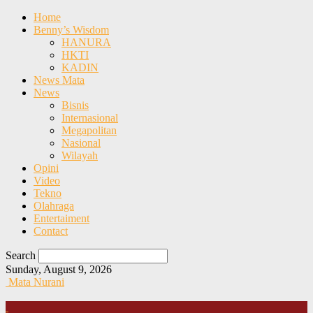
Home
Benny’s Wisdom
HANURA
HKTI
KADIN
News Mata
News
Bisnis
Internasional
Megapolitan
Nasional
Wilayah
Opini
Video
Tekno
Olahraga
Entertaiment
Contact
Search
Sunday, August 9, 2026
Mata Nurani