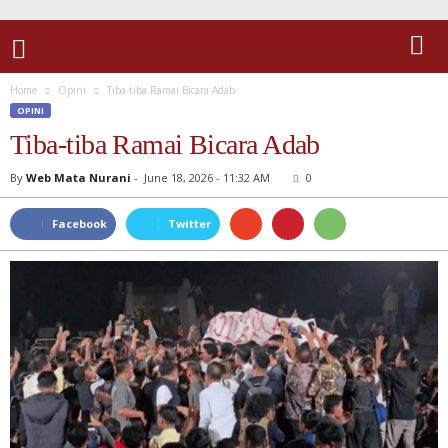
Home
Opini
Tiba-tiba Ramai Bicara Adab
OPINI
Tiba-tiba Ramai Bicara Adab
By
Web Mata Nurani
-
June 18, 2026 - 11:32 AM
0
Facebook
Twitter