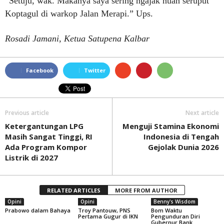
“Setuju, wak. Makanya saya sering ngajak nuan seruput
Koptagul di warkop Jalan Merapi.” Ups.
Rosadi Jamani, Ketua Satupena Kalbar
Facebook
Twitter
Previous article
Next article
Ketergantungan LPG
Menguji Stamina Ekonomi
Masih Sangat Tinggi, RI
Indonesia di Tengah
Ada Program Kompor
Gejolak Dunia 2026
Listrik di 2027
RELATED ARTICLES
MORE FROM AUTHOR
Opini
Opini
Benny's Wisdom
Prabowo dalam Bahaya
Troy Pantouw, PNS
Bom Waktu
Pertama Gugur di IKN
Pengunduran Diri
Gubernur Bank