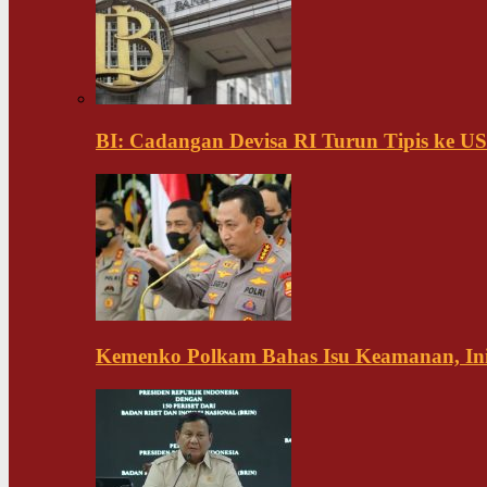
BI: Cadangan Devisa RI Turun Tipis ke US
Kemenko Polkam Bahas Isu Keamanan, Ini