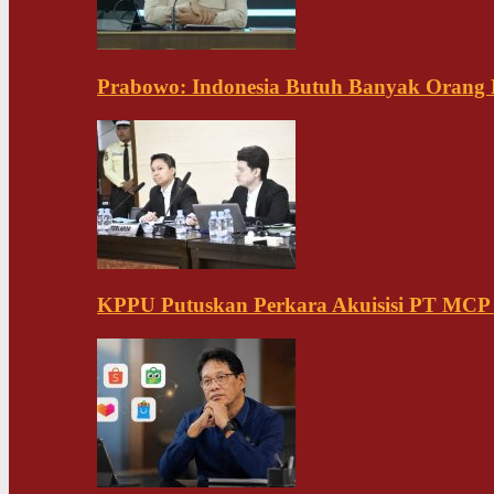
Prabowo: Indonesia Butuh Banyak Orang Pi
KPPU Putuskan Perkara Akuisisi PT MCP