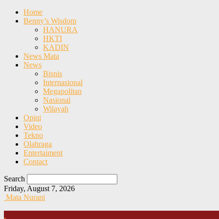
Home
Benny’s Wisdom
HANURA
HKTI
KADIN
News Mata
News
Bisnis
Internasional
Megapolitan
Nasional
Wilayah
Opini
Video
Tekno
Olahraga
Entertaiment
Contact
Search
Friday, August 7, 2026
Mata Nurani