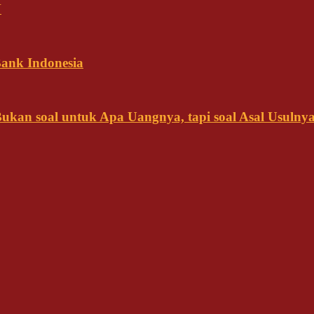
N
ank Indonesia
kan soal untuk Apa Uangnya, tapi soal Asal Usulny