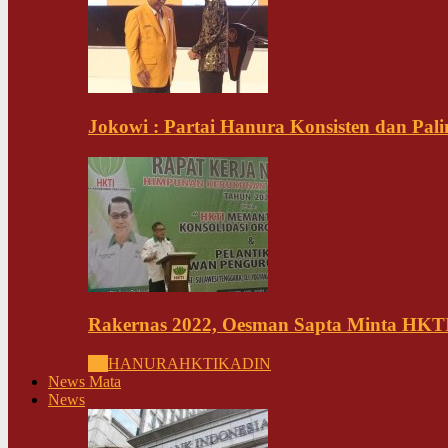
Jokowi : Partai Hanura Konsisten dan Pali
Rakernas 2022, Oesman Sapta Minta HKTI 
All
HANURA
HKTI
KADIN
News Mata
News