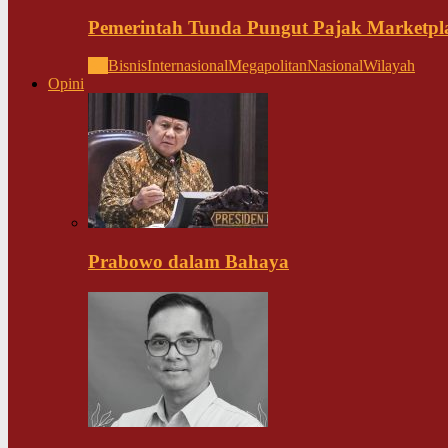
Pemerintah Tunda Pungut Pajak Marketpl
All
Bisnis
Internasional
Megapolitan
Nasional
Wilayah
Opini
Prabowo dalam Bahaya