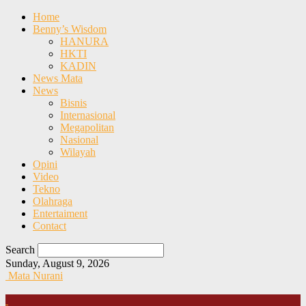
Home
Benny’s Wisdom
HANURA
HKTI
KADIN
News Mata
News
Bisnis
Internasional
Megapolitan
Nasional
Wilayah
Opini
Video
Tekno
Olahraga
Entertaiment
Contact
Search
Sunday, August 9, 2026
Mata Nurani