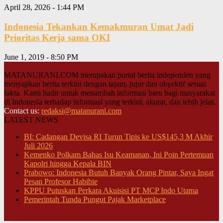
April 28, 2026 - 1:44 PM
Indonesia Tekankan Kemakmuran Umat Jadi
Prioritas Kerja sama OKI
June 1, 2019 - 8:50 PM
MATANURANI.COM merupakan portal berita independen yang
menyajikan berita terkini dengan tajam, jujur dan obyektif sesuai
fakta. Kami hadir untuk menambah informasi baru bagi masyarakat
di Indonesia terhadap informasi yang terkini, akurat, dan lebih jelas.
Contact us:
redaksi@matanurani.com
LATEST NEWS
BI: Cadangan Devisa RI Turun Tipis ke US$145,3 M Akhir
Juli 2026
Kemenko Polkam Bahas Isu Keamanan, Ini Poin Pertemuan
Kapolri hingga Kepala BIN
Prabowo: Indonesia Butuh Banyak Orang Pintar, Saya Ingat
Pesan Profesor Habibie
KPPU Putuskan Perkara Akuisisi PT MCP Indo Utama
Pemerintah Tunda Pungut Pajak Marketplace