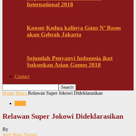
International 2018
Konser Kedua kalinya Guns N’ Roses
akan Gebrak Jakarta
Sejumlah Penyanyi Indonesia ikut
Sukseskan Asian Games 2018
Contact
Home
News
Relawan Super Jokowi Dideklarasikan
News
Relawan Super Jokowi Dideklarasikan
By
Web Mata Nurani