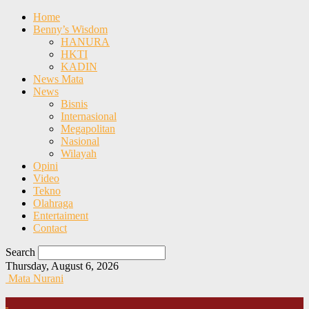
Home
Benny’s Wisdom
HANURA
HKTI
KADIN
News Mata
News
Bisnis
Internasional
Megapolitan
Nasional
Wilayah
Opini
Video
Tekno
Olahraga
Entertaiment
Contact
Search
Thursday, August 6, 2026
Mata Nurani