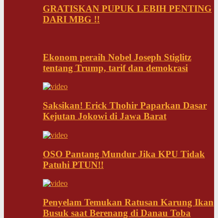
GRATISKAN PUPUK LEBIH PENTING
DARI MBG !!
Ekonom peraih Nobel Joseph Stiglitz
tentang Trump, tarif dan demokrasi
Saksikan! Erick Thohir Paparkan Dasar
Kejutan Jokowi di Jawa Barat
OSO Pantang Mundur Jika KPU Tidak
Patuhi PTUN!!
Penyelam Temukan Ratusan Karung Ikan
Busuk saat Berenang di Danau Toba