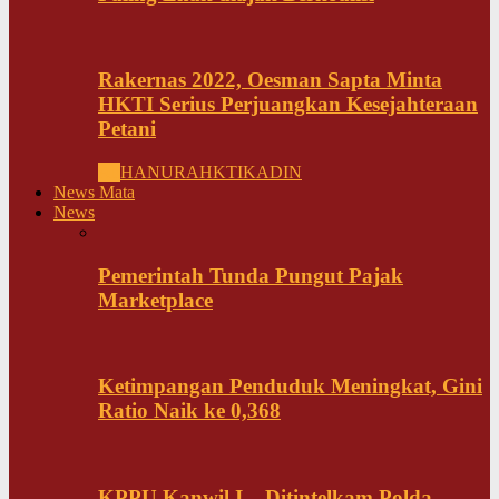
Rakernas 2022, Oesman Sapta Minta
HKTI Serius Perjuangkan Kesejahteraan
Petani
All
HANURA
HKTI
KADIN
News Mata
News
Pemerintah Tunda Pungut Pajak
Marketplace
Ketimpangan Penduduk Meningkat, Gini
Ratio Naik ke 0,368
KPPU Kanwil I – Ditintelkam Polda