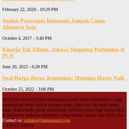
February 22, 2020 - 10:29 PM
Jualan Pariwisata Indonesia Jangan Cuma
Alamnya Saja
October 4, 2017 - 3:40 PM
Kinerja Tak Efisien, Jokowi Singgung Pertamina &
PLN
June 20, 2022 - 6:28 PM
Soal Harga Beras, Kementan: Memang Harus Naik
October 25, 2022 - 3:06 PM
MATANURANI.COM merupakan portal berita independen yang
menyajikan berita terkini dengan tajam, jujur dan obyektif sesuai
fakta. Kami hadir untuk menambah informasi baru bagi masyarakat
di Indonesia terhadap informasi yang terkini, akurat, dan lebih jelas.
Contact us:
redaksi@matanurani.com
LATEST NEWS