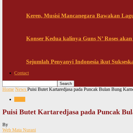
Keren, Musisi Mancanegara Bawakan Lagu 
Konser Kedua kalinya Guns N’ Roses akan
Sejumlah Penyanyi Indonesia ikut Sukses
Contact
Home
News
Puisi Butet Kartaredjasa pada Puncak Bulan Bung Karno
News
Puisi Butet Kartaredjasa pada Puncak Bu
By
Web Mata Nurani