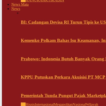
All
HANURA
HKTI
KADIN
News Mata
News
BI: Cadangan Devisa RI Turun Tipis ke US
Kemenko Polkam Bahas Isu Keamanan, Ini
Prabowo: Indonesia Butuh Banyak Orang Pi
KPPU Putuskan Perkara Akuisisi PT MCP
Pemerintah Tunda Pungut Pajak Marketpl
All
Bisnis
Internasional
Megapolitan
Nasional
Wilayah