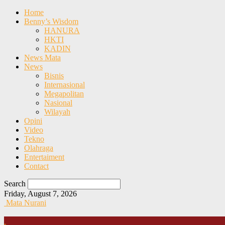
Home
Benny’s Wisdom
HANURA
HKTI
KADIN
News Mata
News
Bisnis
Internasional
Megapolitan
Nasional
Wilayah
Opini
Video
Tekno
Olahraga
Entertaiment
Contact
Search
Friday, August 7, 2026
Mata Nurani