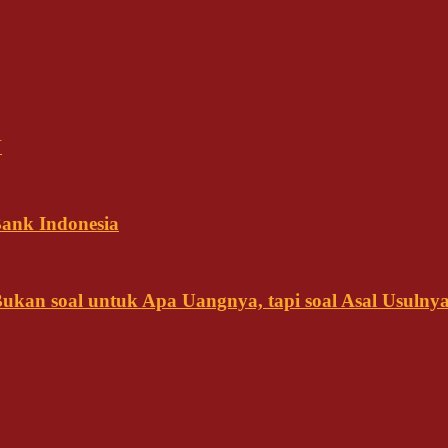
N
ank Indonesia
kan soal untuk Apa Uangnya, tapi soal Asal Usulny