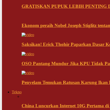
GRATISKAN PUPUK LEBIH PENTING D
Ekonom peraih Nobel Joseph Stiglitz tenta
Saksikan! Erick Thohir Paparkan Dasar K
OSO Pantang Mundur Jika KPU Tidak Pa
Penyelam Temukan Ratusan Karung Ikan B
Tekno
China Luncurkan Internet 10G Pertama di