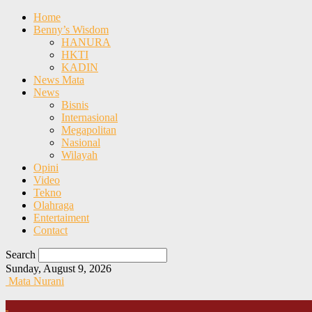
Home
Benny’s Wisdom
HANURA
HKTI
KADIN
News Mata
News
Bisnis
Internasional
Megapolitan
Nasional
Wilayah
Opini
Video
Tekno
Olahraga
Entertaiment
Contact
Search
Sunday, August 9, 2026
Mata Nurani