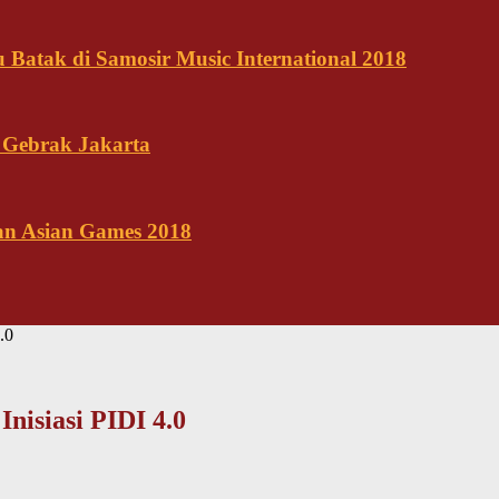
Batak di Samosir Music International 2018
 Gebrak Jakarta
kan Asian Games 2018
.0
Inisiasi PIDI 4.0