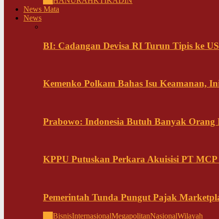
All
HANURA
HKTI
KADIN
News Mata
News
BI: Cadangan Devisa RI Turun Tipis ke US
Kemenko Polkam Bahas Isu Keamanan, Ini
Prabowo: Indonesia Butuh Banyak Orang Pi
KPPU Putuskan Perkara Akuisisi PT MCP
Pemerintah Tunda Pungut Pajak Marketpl
All
Bisnis
Internasional
Megapolitan
Nasional
Wilayah