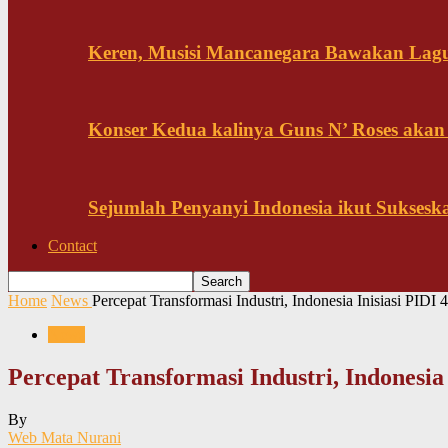
Keren, Musisi Mancanegara Bawakan Lagu 
Konser Kedua kalinya Guns N’ Roses akan
Sejumlah Penyanyi Indonesia ikut Sukses
Contact
Home
News
Percepat Transformasi Industri, Indonesia Inisiasi PIDI 4
News
Percepat Transformasi Industri, Indonesia 
By
Web Mata Nurani