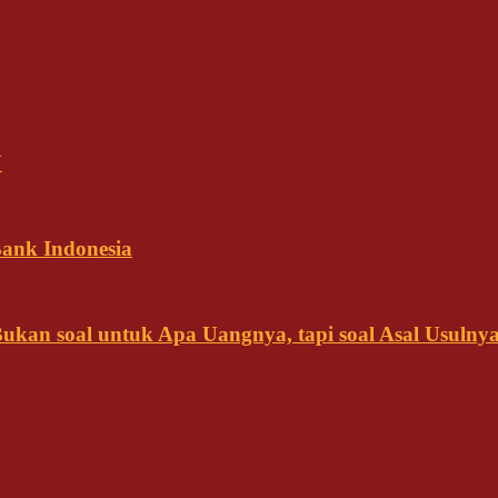
N
ank Indonesia
kan soal untuk Apa Uangnya, tapi soal Asal Usulny