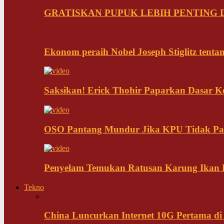
GRATISKAN PUPUK LEBIH PENTING D
Ekonom peraih Nobel Joseph Stiglitz tenta
Saksikan! Erick Thohir Paparkan Dasar K
OSO Pantang Mundur Jika KPU Tidak Pa
Penyelam Temukan Ratusan Karung Ikan B
Tekno
China Luncurkan Internet 10G Pertama di