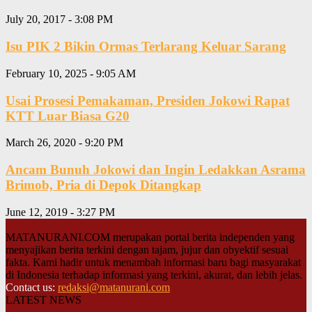
July 20, 2017 - 3:08 PM
Isu PIK 2 Bikin Ormas Terlarang Keluar Sarang
February 10, 2025 - 9:05 AM
Usai Prosesi Pemakaman, Presiden Jokowi Rapat
KTT Luar Biasa G20
March 26, 2020 - 9:20 PM
Ancam Bunuh Jokowi dan Ingin Ledakkan Asrama
Brimob, Pria di Depok Ditangkap
June 12, 2019 - 3:27 PM
MATANURANI.COM merupakan portal berita independen yang
menyajikan berita terkini dengan tajam, jujur dan obyektif sesuai
fakta. Kami hadir untuk menambah informasi baru bagi masyarakat
di Indonesia terhadap informasi yang terkini, akurat, dan lebih jelas.
Contact us:
redaksi@matanurani.com
LATEST NEWS