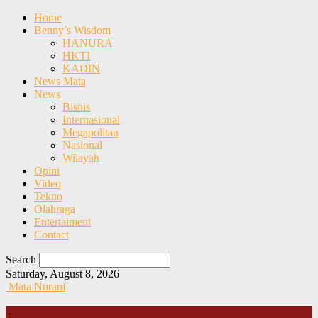
Home
Benny’s Wisdom
HANURA
HKTI
KADIN
News Mata
News
Bisnis
Internasional
Megapolitan
Nasional
Wilayah
Opini
Video
Tekno
Olahraga
Entertaiment
Contact
Search
Saturday, August 8, 2026
Mata Nurani