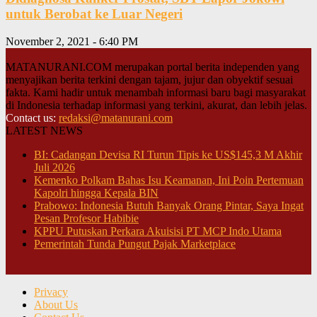
untuk Berobat ke Luar Negeri
November 2, 2021 - 6:40 PM
MATANURANI.COM merupakan portal berita independen yang
menyajikan berita terkini dengan tajam, jujur dan obyektif sesuai
fakta. Kami hadir untuk menambah informasi baru bagi masyarakat
di Indonesia terhadap informasi yang terkini, akurat, dan lebih jelas.
Contact us:
redaksi@matanurani.com
LATEST NEWS
BI: Cadangan Devisa RI Turun Tipis ke US$145,3 M Akhir
Juli 2026
Kemenko Polkam Bahas Isu Keamanan, Ini Poin Pertemuan
Kapolri hingga Kepala BIN
Prabowo: Indonesia Butuh Banyak Orang Pintar, Saya Ingat
Pesan Profesor Habibie
KPPU Putuskan Perkara Akuisisi PT MCP Indo Utama
Pemerintah Tunda Pungut Pajak Marketplace
Privacy
About Us