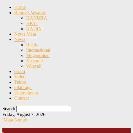
Home
Benny’s Wisdom
HANURA
HKTI
KADIN
News Mata
News
Bisnis
Internasional
Megapolitan
Nasional
Wilayah
Opini
Video
Tekno
Olahraga
Entertaiment
Contact
Search
Friday, August 7, 2026
Mata Nurani