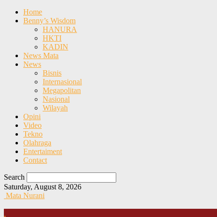
Home
Benny’s Wisdom
HANURA
HKTI
KADIN
News Mata
News
Bisnis
Internasional
Megapolitan
Nasional
Wilayah
Opini
Video
Tekno
Olahraga
Entertaiment
Contact
Search
Saturday, August 8, 2026
Mata Nurani