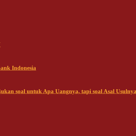
N
ank Indonesia
kan soal untuk Apa Uangnya, tapi soal Asal Usulny