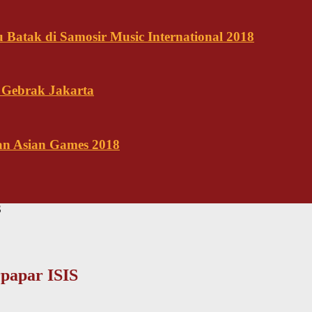
Batak di Samosir Music International 2018
 Gebrak Jakarta
kan Asian Games 2018
S
papar ISIS