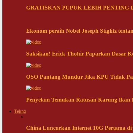
GRATISKAN PUPUK LEBIH PENTING D
Ekonom peraih Nobel Joseph Stiglitz tenta
Saksikan! Erick Thohir Paparkan Dasar K
OSO Pantang Mundur Jika KPU Tidak Pa
Penyelam Temukan Ratusan Karung Ikan B
Tekno
China Luncurkan Internet 10G Pertama di