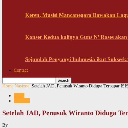
Keren, Musisi Mancanegara Bawakan Lagu 
Konser Kedua kalinya Guns N’ Roses akan
Sejumlah Penyanyi Indonesia ikut Sukses
Contact
Home
Nasional
Setelah JAD, Penusuk Wiranto Diduga Terpapar ISI
News
Nasional
Setelah JAD, Penusuk Wiranto Diduga Ter
By