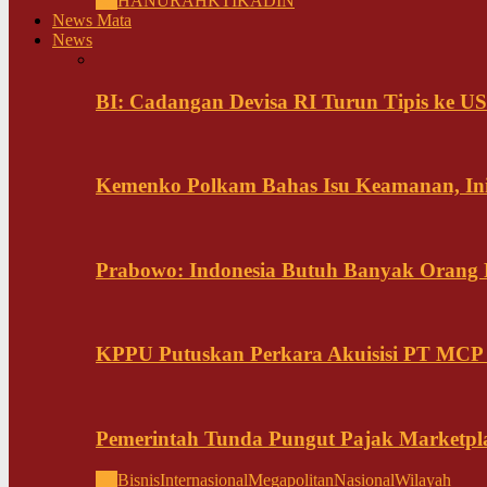
All
HANURA
HKTI
KADIN
News Mata
News
BI: Cadangan Devisa RI Turun Tipis ke US
Kemenko Polkam Bahas Isu Keamanan, Ini
Prabowo: Indonesia Butuh Banyak Orang Pi
KPPU Putuskan Perkara Akuisisi PT MCP
Pemerintah Tunda Pungut Pajak Marketpl
All
Bisnis
Internasional
Megapolitan
Nasional
Wilayah