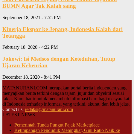
BUMN Agar Tak Kalah saing
September 18, 2021 - 7:55 PM
Kinerja Ekspor ke Jepang, Indonesia Kalah dari
Tetangga
February 18, 2020 - 4:22 PM
Jokowi: Isi Medsos dengan Keteduhan, Tutup
Ujaran Kebencian
December 18, 2020 - 8:41 PM
MATANURANI.COM merupakan portal berita independen yang
menyajikan berita terkini dengan tajam, jujur dan obyektif sesuai
fakta. Kami hadir untuk menambah informasi baru bagi masyarakat
di Indonesia terhadap informasi yang terkini, akurat, dan lebih jelas.
Contact us:
redaksi@matanurani.com
LATEST NEWS
Pemerintah Tunda Pungut Pajak Marketplace
Ketimpangan Penduduk Meningkat, Gini Ratio Naik ke