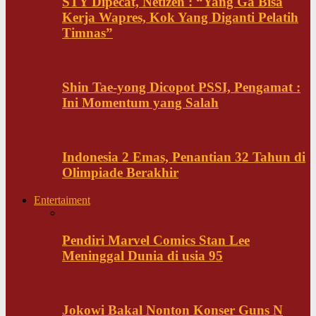
STY Dipecat, Netizen : “Yang Ga Bisa
Kerja Wapres, Kok Yang Diganti Pelatih
Timnas”
Shin Tae-yong Dicopot PSSI, Pengamat :
Ini Momentum yang Salah
Indonesia 2 Emas, Penantian 32 Tahun di
Olimpiade Berakhir
Entertaiment
Pendiri Marvel Comics Stan Lee
Meninggal Dunia di usia 95
Jokowi Bakal Nonton Konser Guns N