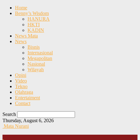
Home
Benny’s Wisdom
HANURA
HKTI
KADIN
News Mata
News
Bisnis
Internasional
Megapolitan
Nasional
Wilayah
Opini
Video
Tekno
Olahraga
Entertaiment
Contact
Search
Thursday, August 6, 2026
Mata Nurani