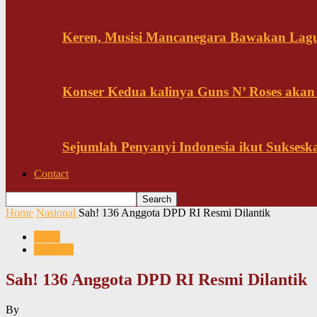
Keren, Musisi Mancanegara Bawakan Lagu 
Konser Kedua kalinya Guns N’ Roses akan
Sejumlah Penyanyi Indonesia ikut Sukses
Contact
Home
Nasional
Sah! 136 Anggota DPD RI Resmi Dilantik
News
Nasional
Sah! 136 Anggota DPD RI Resmi Dilantik
By