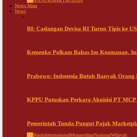
All
HANURA
HKTI
KADIN
News Mata
News
BI: Cadangan Devisa RI Turun Tipis ke US
Kemenko Polkam Bahas Isu Keamanan, Ini
Prabowo: Indonesia Butuh Banyak Orang Pi
KPPU Putuskan Perkara Akuisisi PT MCP
Pemerintah Tunda Pungut Pajak Marketpl
All
Bisnis
Internasional
Megapolitan
Nasional
Wilayah