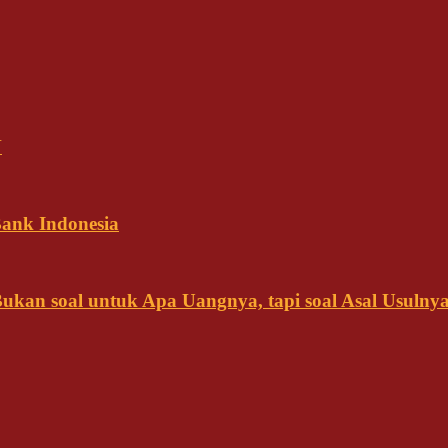
N
ank Indonesia
kan soal untuk Apa Uangnya, tapi soal Asal Usulny