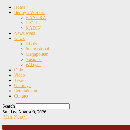
Home
Benny’s Wisdom
HANURA
HKTI
KADIN
News Mata
News
Bisnis
Internasional
Megapolitan
Nasional
Wilayah
Opini
Video
Tekno
Olahraga
Entertaiment
Contact
Search
Sunday, August 9, 2026
Mata Nurani