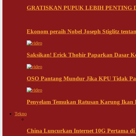
GRATISKAN PUPUK LEBIH PENTING D
Ekonom peraih Nobel Joseph Stiglitz tenta
Saksikan! Erick Thohir Paparkan Dasar K
OSO Pantang Mundur Jika KPU Tidak Pa
Penyelam Temukan Ratusan Karung Ikan B
Tekno
China Luncurkan Internet 10G Pertama di