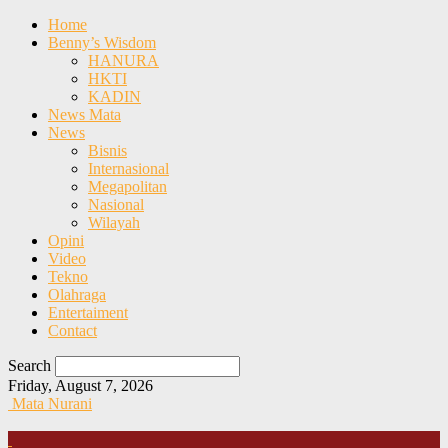
Home
Benny’s Wisdom
HANURA
HKTI
KADIN
News Mata
News
Bisnis
Internasional
Megapolitan
Nasional
Wilayah
Opini
Video
Tekno
Olahraga
Entertaiment
Contact
Search
Friday, August 7, 2026
Mata Nurani