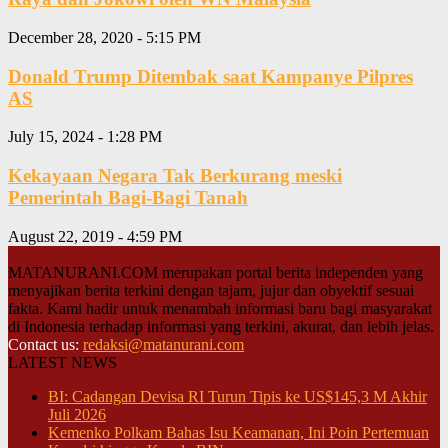
December 28, 2020 - 5:15 PM
Donald Trump Ditembak saat Kampanye Pilpres
AS
July 15, 2024 - 1:28 PM
Kekayaan Negara Tak Berkurang meski
Pemerintah Bagi-Bagi Tanah
August 22, 2019 - 4:59 PM
MATANURANI.COM merupakan portal berita independen yang
menyajikan berita terkini dengan tajam, jujur dan obyektif sesuai
fakta. Kami hadir untuk menambah informasi baru bagi masyarakat
di Indonesia terhadap informasi yang terkini, akurat, dan lebih jelas.
Contact us:
redaksi@matanurani.com
LATEST NEWS
BI: Cadangan Devisa RI Turun Tipis ke US$145,3 M Akhir
Juli 2026
Kemenko Polkam Bahas Isu Keamanan, Ini Poin Pertemuan