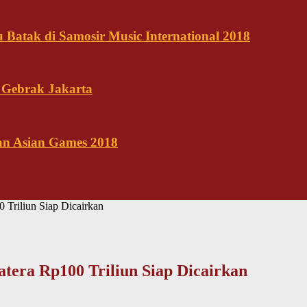
Batak di Samosir Music International 2018
 Gebrak Jakarta
kan Asian Games 2018
 Triliun Siap Dicairkan
tera Rp100 Triliun Siap Dicairkan