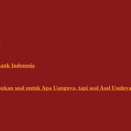
N
ank Indonesia
kan soal untuk Apa Uangnya, tapi soal Asal Usulny