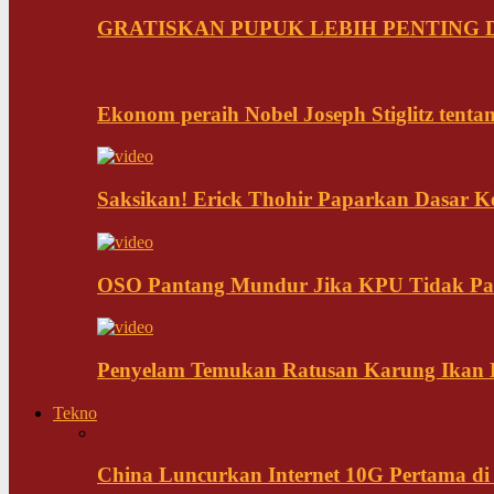
GRATISKAN PUPUK LEBIH PENTING D
Ekonom peraih Nobel Joseph Stiglitz tenta
Saksikan! Erick Thohir Paparkan Dasar K
OSO Pantang Mundur Jika KPU Tidak Pa
Penyelam Temukan Ratusan Karung Ikan B
Tekno
China Luncurkan Internet 10G Pertama di