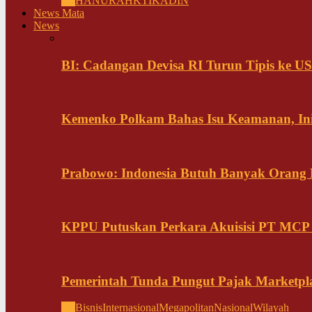
All
HANURA
HKTI
KADIN
News Mata
News
BI: Cadangan Devisa RI Turun Tipis ke US
Kemenko Polkam Bahas Isu Keamanan, Ini
Prabowo: Indonesia Butuh Banyak Orang Pi
KPPU Putuskan Perkara Akuisisi PT MCP
Pemerintah Tunda Pungut Pajak Marketpl
All
Bisnis
Internasional
Megapolitan
Nasional
Wilayah