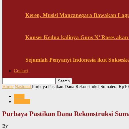
Keren, Musisi Mancanegara Bawakan Lagu 
Konser Kedua kalinya Guns N’ Roses akan
Sejumlah Penyanyi Indonesia ikut Sukses
Contact
Home
Nasional
Purbaya Pastikan Dana Rekonstruksi Sumatera Rp100
News
Nasional
Purbaya Pastikan Dana Rekonstruksi Suma
By