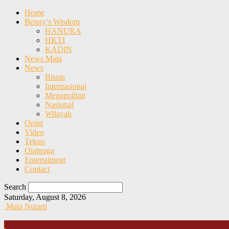
Home
Benny’s Wisdom
HANURA
HKTI
KADIN
News Mata
News
Bisnis
Internasional
Megapolitan
Nasional
Wilayah
Opini
Video
Tekno
Olahraga
Entertaiment
Contact
Search
Saturday, August 8, 2026
Mata Nurani