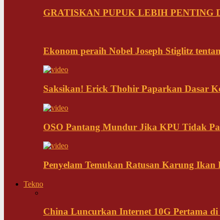
GRATISKAN PUPUK LEBIH PENTING D
Ekonom peraih Nobel Joseph Stiglitz tenta
Saksikan! Erick Thohir Paparkan Dasar K
OSO Pantang Mundur Jika KPU Tidak Pa
Penyelam Temukan Ratusan Karung Ikan B
Tekno
China Luncurkan Internet 10G Pertama di