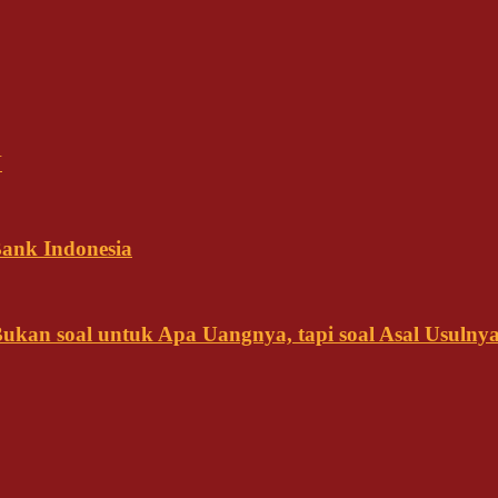
N
ank Indonesia
kan soal untuk Apa Uangnya, tapi soal Asal Usulny