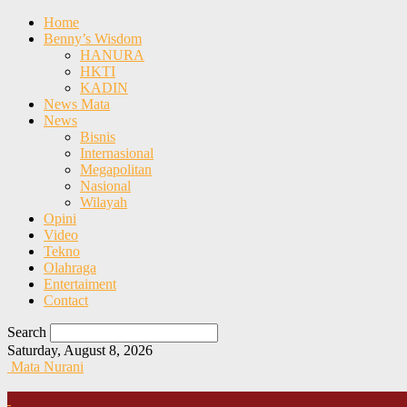
Home
Benny’s Wisdom
HANURA
HKTI
KADIN
News Mata
News
Bisnis
Internasional
Megapolitan
Nasional
Wilayah
Opini
Video
Tekno
Olahraga
Entertaiment
Contact
Search
Saturday, August 8, 2026
Mata Nurani