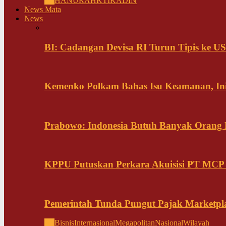
All
HANURA
HKTI
KADIN
News Mata
News
BI: Cadangan Devisa RI Turun Tipis ke US
Kemenko Polkam Bahas Isu Keamanan, Ini
Prabowo: Indonesia Butuh Banyak Orang Pi
KPPU Putuskan Perkara Akuisisi PT MCP
Pemerintah Tunda Pungut Pajak Marketpl
All
Bisnis
Internasional
Megapolitan
Nasional
Wilayah