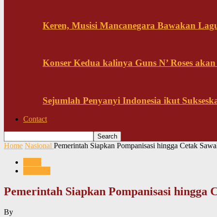
Keren, Musisi Mancanegara Bawakan Lagu 
Konser Kedua kalinya Guns N’ Roses akan
Sejumlah Penyanyi Indonesia ikut Sukses
Contact
Home
Nasional
Pemerintah Siapkan Pompanisasi hingga Cetak Sawa
News
Nasional
Pemerintah Siapkan Pompanisasi hingga C
By