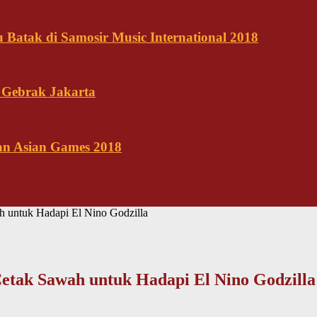
Batak di Samosir Music International 2018
 Gebrak Jakarta
kan Asian Games 2018
h untuk Hadapi El Nino Godzilla
etak Sawah untuk Hadapi El Nino Godzilla