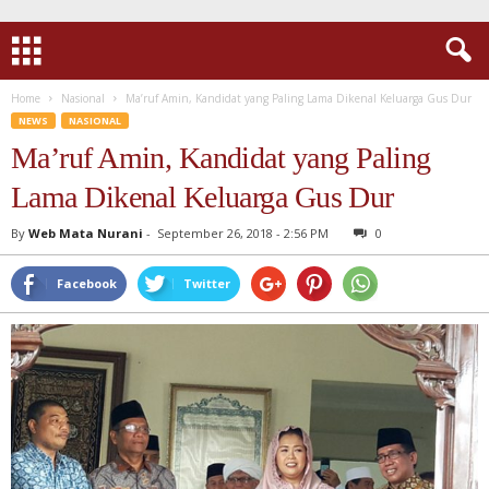
Home
Nasional
Ma’ruf Amin, Kandidat yang Paling Lama Dikenal Keluarga Gus Dur
NEWS
NASIONAL
Ma’ruf Amin, Kandidat yang Paling
Lama Dikenal Keluarga Gus Dur
By
Web Mata Nurani
-
September 26, 2018 - 2:56 PM
0
Facebook
Twitter