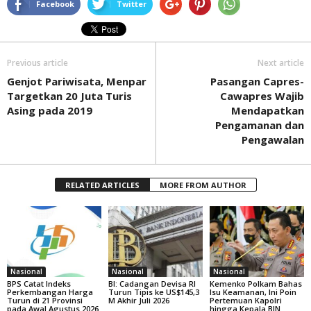
Facebook
Twitter
Previous article
Next article
Genjot Pariwisata, Menpar
Pasangan Capres-
Targetkan 20 Juta Turis
Cawapres Wajib
Asing pada 2019
Mendapatkan
Pengamanan dan
Pengawalan
RELATED ARTICLES
MORE FROM AUTHOR
Nasional
Nasional
Nasional
BPS Catat Indeks
BI: Cadangan Devisa RI
Kemenko Polkam Bahas
Perkembangan Harga
Turun Tipis ke US$145,3
Isu Keamanan, Ini Poin
Turun di 21 Provinsi
M Akhir Juli 2026
Pertemuan Kapolri
pada Awal Agustus 2026
hingga Kepala BIN