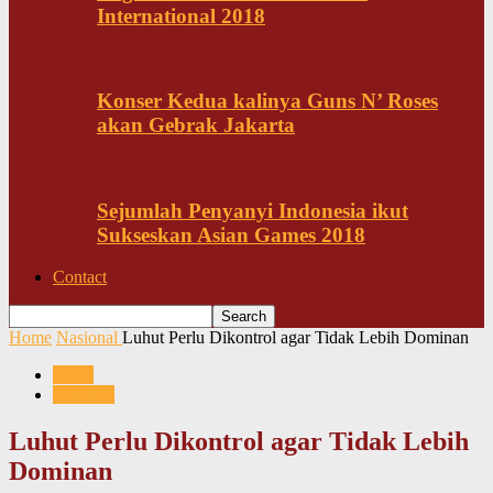
International 2018
Konser Kedua kalinya Guns N’ Roses
akan Gebrak Jakarta
Sejumlah Penyanyi Indonesia ikut
Sukseskan Asian Games 2018
Contact
Home
Nasional
Luhut Perlu Dikontrol agar Tidak Lebih Dominan
News
Nasional
Luhut Perlu Dikontrol agar Tidak Lebih
Dominan