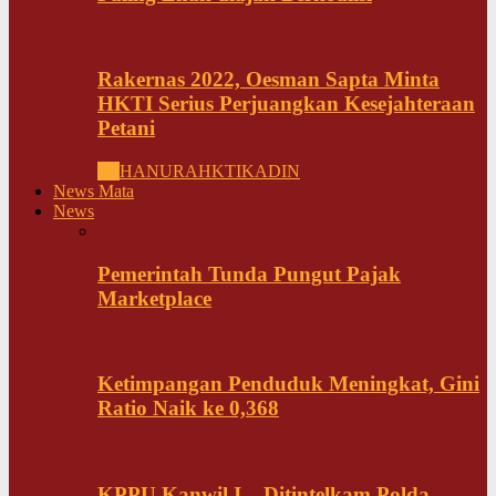
Rakernas 2022, Oesman Sapta Minta
HKTI Serius Perjuangkan Kesejahteraan
Petani
All
HANURA
HKTI
KADIN
News Mata
News
Pemerintah Tunda Pungut Pajak
Marketplace
Ketimpangan Penduduk Meningkat, Gini
Ratio Naik ke 0,368
KPPU Kanwil I – Ditintelkam Polda