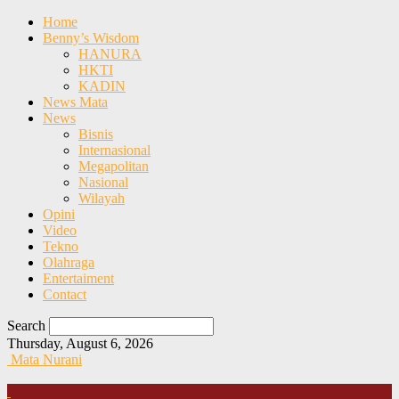
Home
Benny’s Wisdom
HANURA
HKTI
KADIN
News Mata
News
Bisnis
Internasional
Megapolitan
Nasional
Wilayah
Opini
Video
Tekno
Olahraga
Entertaiment
Contact
Search
Thursday, August 6, 2026
Mata Nurani