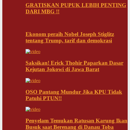
GRATISKAN PUPUK LEBIH PENTING
DARI MBG !!
Ekonom peraih Nobel Joseph Stiglitz
tentang Trump, tarif dan demokrasi
Saksikan! Erick Thohir Paparkan Dasar
Kejutan Jokowi di Jawa Barat
OSO Pantang Mundur Jika KPU Tidak
Patuhi PTUN!!
Penyelam Temukan Ratusan Karung Ikan
Busuk saat Berenang di Danau Toba