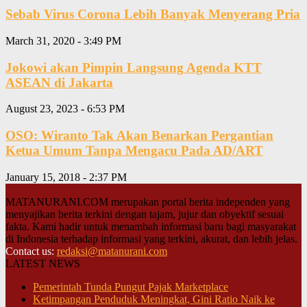
Sebab Virus Corona Lebih Banyak Menyerang Pria
March 31, 2020 - 3:49 PM
Jokowi akan Pimpin Langsung Agenda KTT
ASEAN di Jakarta
August 23, 2023 - 6:53 PM
OSO: Wiranto Tak Akan Benarkan Pergantian
Ketua Umum Tanpa Mengacu Pada AD/ART
January 15, 2018 - 2:37 PM
MATANURANI.COM merupakan portal berita independen yang
menyajikan berita terkini dengan tajam, jujur dan obyektif sesuai
fakta. Kami hadir untuk menambah informasi baru bagi masyarakat
di Indonesia terhadap informasi yang terkini, akurat, dan lebih jelas.
Contact us:
redaksi@matanurani.com
LATEST NEWS
Pemerintah Tunda Pungut Pajak Marketplace
Ketimpangan Penduduk Meningkat, Gini Ratio Naik ke