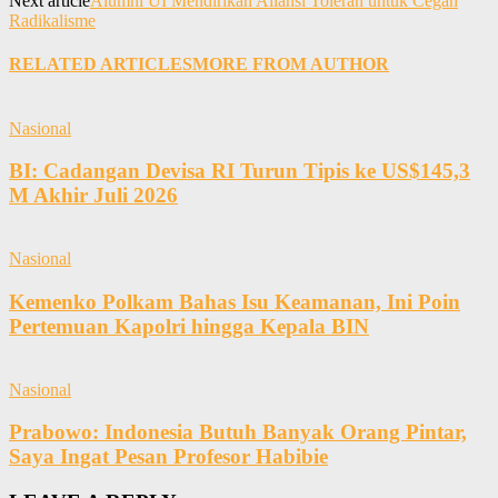
Next article
Alumni UI Mendirikan Aliansi Toleran untuk Cegah
Radikalisme
RELATED ARTICLES
MORE FROM AUTHOR
Nasional
BI: Cadangan Devisa RI Turun Tipis ke US$145,3
M Akhir Juli 2026
Nasional
Kemenko Polkam Bahas Isu Keamanan, Ini Poin
Pertemuan Kapolri hingga Kepala BIN
Nasional
Prabowo: Indonesia Butuh Banyak Orang Pintar,
Saya Ingat Pesan Profesor Habibie