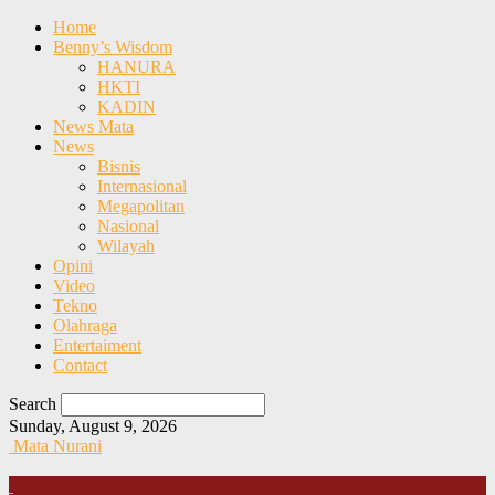
Home
Benny’s Wisdom
HANURA
HKTI
KADIN
News Mata
News
Bisnis
Internasional
Megapolitan
Nasional
Wilayah
Opini
Video
Tekno
Olahraga
Entertaiment
Contact
Search
Sunday, August 9, 2026
Mata Nurani