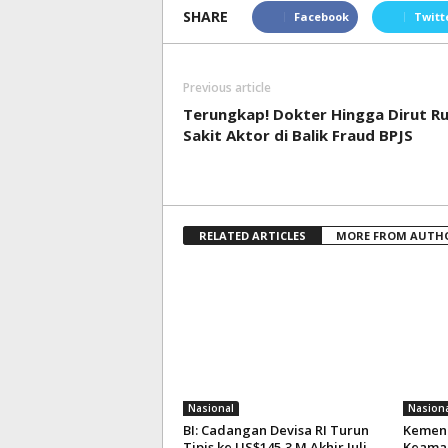
SHARE
Facebook
Twitt
Previous article
Terungkap! Dokter Hingga Dirut R
Sakit Aktor di Balik Fraud BPJS
RELATED ARTICLES
MORE FROM AUTH
Nasional
Nasiona
BI: Cadangan Devisa RI Turun
Kemenk
Tipis ke US$145,3 M Akhir Juli
Keaman