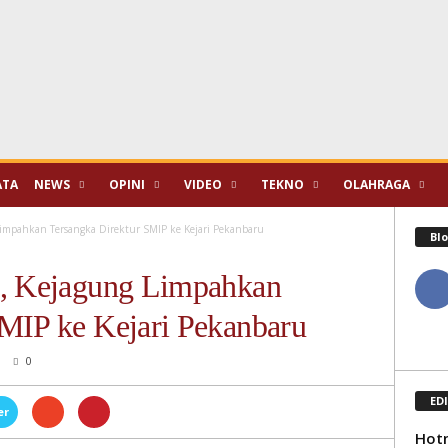
ATA
NEWS
OPINI
VIDEO
TEKNO
OLAHRAGA
Limpahkan Tersangka Direktur SMIP ke Kejari Pekanbaru
Blo
a, Kejagung Limpahkan
SMIP ke Kejari Pekanbaru
0
ED
er
Hotm