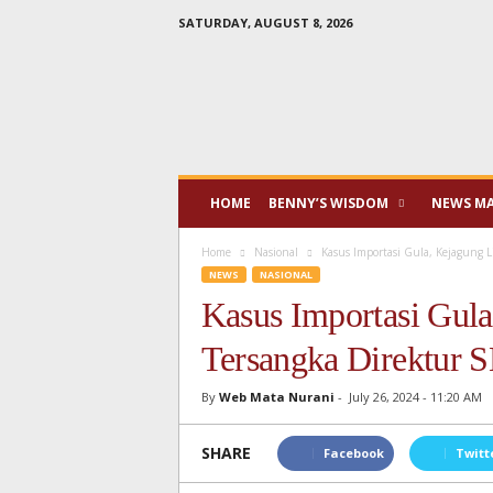
SATURDAY, AUGUST 8, 2026
Mata
Nurani
HOME
BENNY’S WISDOM
NEWS M
Home
Nasional
Kasus Importasi Gula, Kejagung 
NEWS
NASIONAL
Kasus Importasi Gul
Tersangka Direktur 
By
Web Mata Nurani
-
July 26, 2024 - 11:20 AM
SHARE
Facebook
Twitt