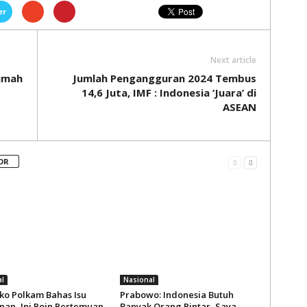
er
Next article
umah
Jumlah Pengangguran 2024 Tembus
14,6 Juta, IMF : Indonesia ‘Juara’ di
ASEAN
OR
l
Nasional
o Polkam Bahas Isu
Prabowo: Indonesia Butuh
an, Ini Poin Pertemuan
Banyak Orang Pintar, Saya