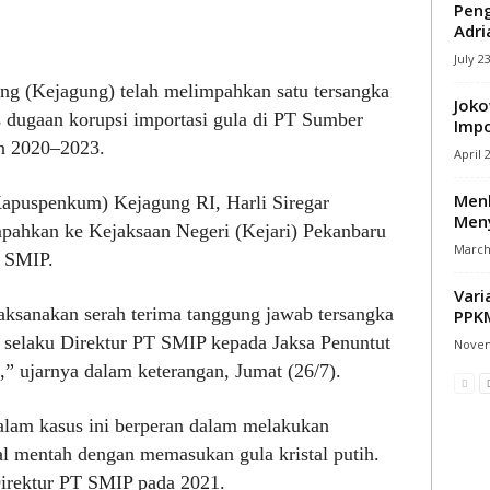
Peng
Adri
July 2
ng (Kejagung) telah melimpahkan satu tersangka
Joko
us dugaan korupsi importasi gula di PT Sumber
Impo
n 2020–2023.
April 
Men
apuspenkum) Kejagung RI, Harli Siregar
Meny
pahkan ke Kejaksaan Negeri (Kejari) Pekanbaru
March 
T SMIP.
Vari
aksanakan serah terima tanggung jawab tersangka
PPKM
 selaku Direktur PT SMIP kepada Jaksa Penuntut
Novem
 ujarnya dalam keterangan, Jumat (26/7).
lam kasus ini berperan dalam melakukan
tal mentah dengan memasukan gula kristal putih.
Direktur PT SMIP pada 2021.