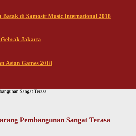
Batak di Samosir Music International 2018
 Gebrak Jakarta
kan Asian Games 2018
mbangunan Sangat Terasa
ekarang Pembangunan Sangat Terasa