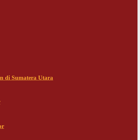
n di Sumatera Utara
r
or