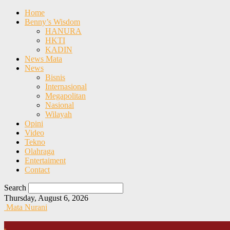
Home
Benny’s Wisdom
HANURA
HKTI
KADIN
News Mata
News
Bisnis
Internasional
Megapolitan
Nasional
Wilayah
Opini
Video
Tekno
Olahraga
Entertaiment
Contact
Search
Thursday, August 6, 2026
Mata Nurani