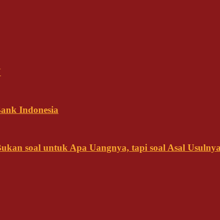
N
ank Indonesia
kan soal untuk Apa Uangnya, tapi soal Asal Usulny