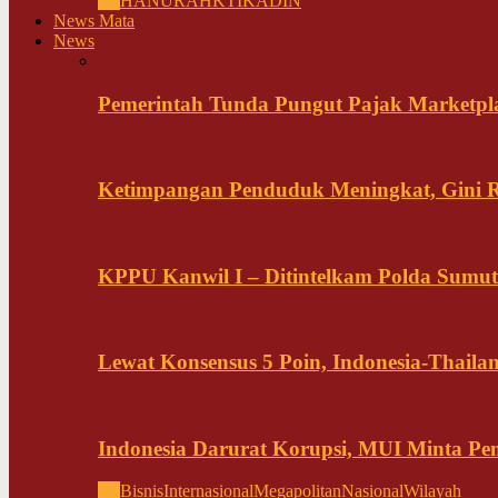
All
HANURA
HKTI
KADIN
News Mata
News
Pemerintah Tunda Pungut Pajak Marketpl
Ketimpangan Penduduk Meningkat, Gini Ra
KPPU Kanwil I – Ditintelkam Polda Sumut 
Lewat Konsensus 5 Poin, Indonesia-Thai
Indonesia Darurat Korupsi, MUI Minta P
All
Bisnis
Internasional
Megapolitan
Nasional
Wilayah