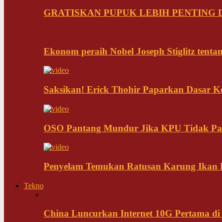
GRATISKAN PUPUK LEBIH PENTING D
Ekonom peraih Nobel Joseph Stiglitz tenta
Saksikan! Erick Thohir Paparkan Dasar K
OSO Pantang Mundur Jika KPU Tidak Pa
Penyelam Temukan Ratusan Karung Ikan B
Tekno
China Luncurkan Internet 10G Pertama di