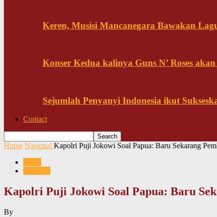
Keren, Musisi Mancanegara Bawakan Lagu 
Konser Kedua kalinya Guns N’ Roses akan
Sejumlah Penyanyi Indonesia ikut Sukses
Contact
Home
Nasional
Kapolri Puji Jokowi Soal Papua: Baru Sekarang Pe
News
Nasional
Kapolri Puji Jokowi Soal Papua: Baru S
By