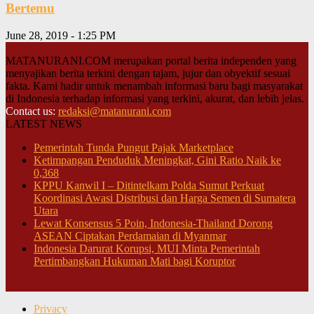
Bertemu
June 28, 2019 - 1:25 PM
MATANURANI.COM merupakan portal berita independen yang
menyajikan berita terkini dengan tajam, jujur dan obyektif sesuai
fakta. Kami hadir untuk menambah informasi baru bagi masyarakat
di Indonesia terhadap informasi yang terkini, akurat, dan lebih jelas.
Contact us:
redaksi@matanurani.com
LATEST NEWS
Pemerintah Tunda Pungut Pajak Marketplace
Ketimpangan Penduduk Meningkat, Gini Ratio Naik ke
0,368
KPPU Kanwil I – Ditintelkam Polda Sumut Perkuat
Koordinasi Awasi Distribusi dan Harga Semen di Sumatera
Utara
Lewat Konsensus 5 Poin, Indonesia-Thailand Dorong
ASEAN Ciptakan Perdamaian di Myanmar
Indonesia Darurat Korupsi, MUI Minta Pemerintah
Pertimbangkan Hukuman Mati bagi Koruptor
Privacy