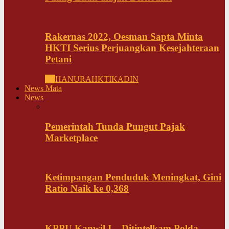
Rakernas 2022, Oesman Sapta Minta
HKTI Serius Perjuangkan Kesejahteraan
Petani
All
HANURA
HKTI
KADIN
News Mata
News
Pemerintah Tunda Pungut Pajak
Marketplace
Ketimpangan Penduduk Meningkat, Gini
Ratio Naik ke 0,368
KPPU Kanwil I – Ditintelkam Polda