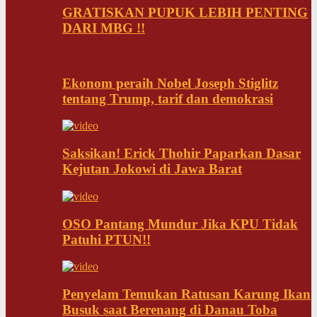
GRATISKAN PUPUK LEBIH PENTING
DARI MBG !!
Ekonom peraih Nobel Joseph Stiglitz
tentang Trump, tarif dan demokrasi
Saksikan! Erick Thohir Paparkan Dasar
Kejutan Jokowi di Jawa Barat
OSO Pantang Mundur Jika KPU Tidak
Patuhi PTUN!!
Penyelam Temukan Ratusan Karung Ikan
Busuk saat Berenang di Danau Toba