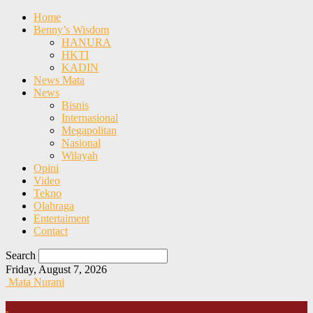
Home
Benny’s Wisdom
HANURA
HKTI
KADIN
News Mata
News
Bisnis
Internasional
Megapolitan
Nasional
Wilayah
Opini
Video
Tekno
Olahraga
Entertaiment
Contact
Search
Friday, August 7, 2026
Mata Nurani