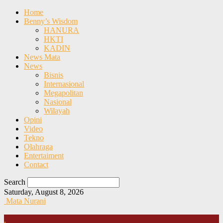
Home
Benny’s Wisdom
HANURA
HKTI
KADIN
News Mata
News
Bisnis
Internasional
Megapolitan
Nasional
Wilayah
Opini
Video
Tekno
Olahraga
Entertaiment
Contact
Search
Saturday, August 8, 2026
Mata Nurani