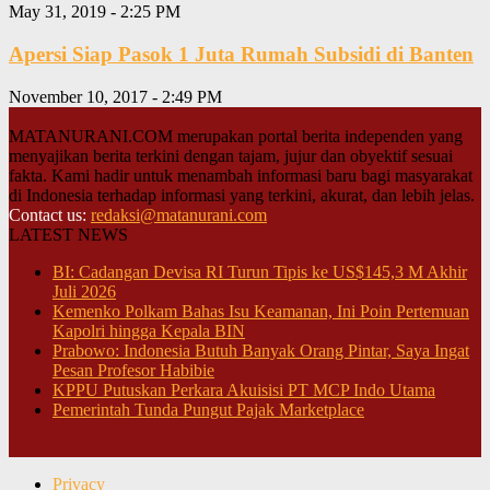
May 31, 2019 - 2:25 PM
Apersi Siap Pasok 1 Juta Rumah Subsidi di Banten
November 10, 2017 - 2:49 PM
MATANURANI.COM merupakan portal berita independen yang
menyajikan berita terkini dengan tajam, jujur dan obyektif sesuai
fakta. Kami hadir untuk menambah informasi baru bagi masyarakat
di Indonesia terhadap informasi yang terkini, akurat, dan lebih jelas.
Contact us:
redaksi@matanurani.com
LATEST NEWS
BI: Cadangan Devisa RI Turun Tipis ke US$145,3 M Akhir
Juli 2026
Kemenko Polkam Bahas Isu Keamanan, Ini Poin Pertemuan
Kapolri hingga Kepala BIN
Prabowo: Indonesia Butuh Banyak Orang Pintar, Saya Ingat
Pesan Profesor Habibie
KPPU Putuskan Perkara Akuisisi PT MCP Indo Utama
Pemerintah Tunda Pungut Pajak Marketplace
Privacy