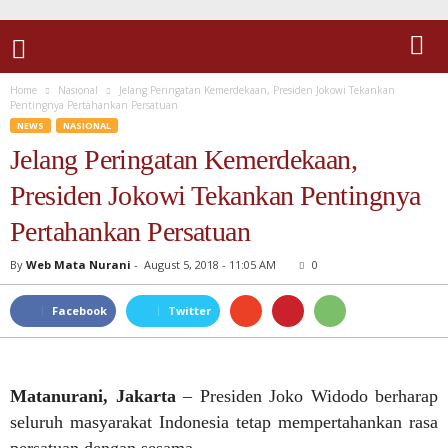
Home
Nasional
Jelang Peringatan Kemerdekaan, Presiden Jokowi Tekankan
Pentingnya Pertahankan Persatuan
NEWS
NASIONAL
Jelang Peringatan Kemerdekaan,
Presiden Jokowi Tekankan Pentingnya
Pertahankan Persatuan
By
Web Mata Nurani
-
August 5, 2018 - 11:05 AM
0
Facebook
Twitter
Matanurani, Jakarta
– Presiden Joko Widodo berharap
seluruh masyarakat Indonesia tetap mempertahankan rasa