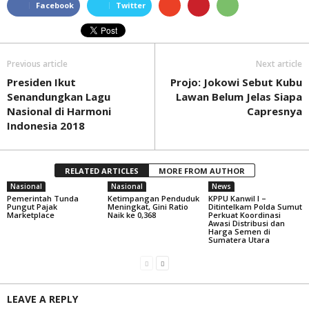
Facebook
Twitter
Previous article
Next article
Presiden Ikut
Projo: Jokowi Sebut Kubu
Senandungkan Lagu
Lawan Belum Jelas Siapa
Nasional di Harmoni
Capresnya
Indonesia 2018
RELATED ARTICLES
MORE FROM AUTHOR
Nasional
Nasional
News
Pemerintah Tunda
Ketimpangan Penduduk
KPPU Kanwil I –
Pungut Pajak
Meningkat, Gini Ratio
Ditintelkam Polda Sumut
Marketplace
Naik ke 0,368
Perkuat Koordinasi
Awasi Distribusi dan
Harga Semen di
Sumatera Utara
LEAVE A REPLY