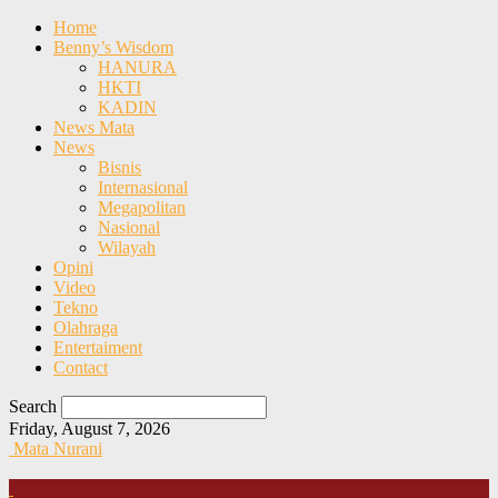
Home
Benny’s Wisdom
HANURA
HKTI
KADIN
News Mata
News
Bisnis
Internasional
Megapolitan
Nasional
Wilayah
Opini
Video
Tekno
Olahraga
Entertaiment
Contact
Search
Friday, August 7, 2026
Mata Nurani