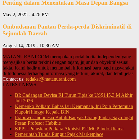
Penting dalam Menentukan Masa Depan Bangsa
May 2, 2025 - 4:26 PM
Ombudsman Pantau Perda-perda Diskriminatif di
Sejumlah Daerah
August 14, 2019 - 10:36 AM
MATANURANI.COM merupakan portal berita independen yang
menyajikan berita terkini dengan tajam, jujur dan obyektif sesuai
fakta. Kami hadir untuk menambah informasi baru bagi masyarakat
di Indonesia terhadap informasi yang terkini, akurat, dan lebih jelas.
Contact us:
redaksi@matanurani.com
LATEST NEWS
BI: Cadangan Devisa RI Turun Tipis ke US$145,3 M Akhir
Juli 2026
Kemenko Polkam Bahas Isu Keamanan, Ini Poin Pertemuan
Kapolri hingga Kepala BIN
Prabowo: Indonesia Butuh Banyak Orang Pintar, Saya Ingat
Pesan Profesor Habibie
KPPU Putuskan Perkara Akuisisi PT MCP Indo Utama
Pemerintah Tunda Pungut Pajak Marketplace