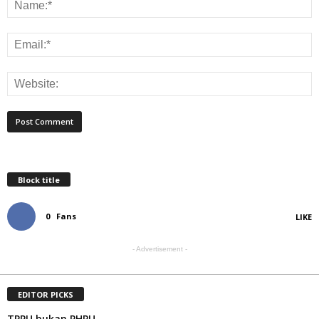
Block title
0
Fans
LIKE
- Advertisement -
EDITOR PICKS
TPPU bukan PHPU