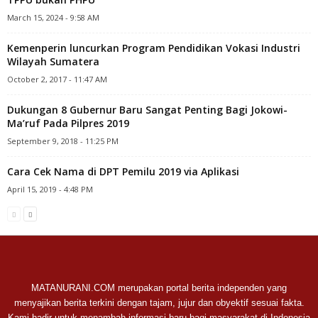
March 15, 2024 - 9:58 AM
Kemenperin luncurkan Program Pendidikan Vokasi Industri
Wilayah Sumatera
October 2, 2017 - 11:47 AM
Dukungan 8 Gubernur Baru Sangat Penting Bagi Jokowi-
Ma’ruf Pada Pilpres 2019
September 9, 2018 - 11:25 PM
Cara Cek Nama di DPT Pemilu 2019 via Aplikasi
April 15, 2019 - 4:48 PM
MATANURANI.COM merupakan portal berita independen yang
menyajikan berita terkini dengan tajam, jujur dan obyektif sesuai fakta.
Kami hadir untuk menambah informasi baru bagi masyarakat di Indonesia