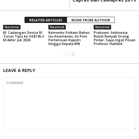
RELATED ARTICLES
MORE FROM AUTHOR
Nasional
Nasional
Nasional
BI: Cadangan Devisa RI
Kemenko Polkam Bahas
Prabowo: Indonesia
Turun Tipis ke US$145,3
Isu Keamanan, Ini Poin
Butuh Banyak Orang
M Akhir Juli 2026
Pertemuan Kapolri
Pintar, Saya Ingat Pesan
hingga Kepala BIN
Profesor Habibie
LEAVE A REPLY