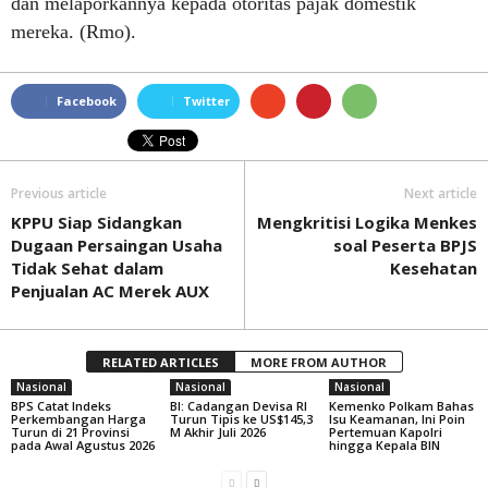
dan melaporkannya kepada otoritas pajak domestik
mereka. (Rmo).
Facebook
Twitter
Previous article
Next article
KPPU Siap Sidangkan
Mengkritisi Logika Menkes
Dugaan Persaingan Usaha
soal Peserta BPJS
Tidak Sehat dalam
Kesehatan
Penjualan AC Merek AUX
RELATED ARTICLES
MORE FROM AUTHOR
Nasional
Nasional
Nasional
BPS Catat Indeks
BI: Cadangan Devisa RI
Kemenko Polkam Bahas
Perkembangan Harga
Turun Tipis ke US$145,3
Isu Keamanan, Ini Poin
Turun di 21 Provinsi
M Akhir Juli 2026
Pertemuan Kapolri
pada Awal Agustus 2026
hingga Kepala BIN