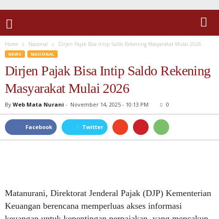
Home
Nasional
Dirjen Pajak Bisa Intip Saldo Rekening Masyarakat Mulai 2026
NEWS
NASIONAL
Dirjen Pajak Bisa Intip Saldo Rekening
Masyarakat Mulai 2026
By
Web Mata Nurani
-
November 14, 2025 - 10:13 PM
0
Facebook
Twitter
Matanurani, Direktorat Jenderal Pajak (DJP) Kementerian
Keuangan berencana memperluas akses informasi
keuangan untuk kepentingan perpajakan, yang mencakup