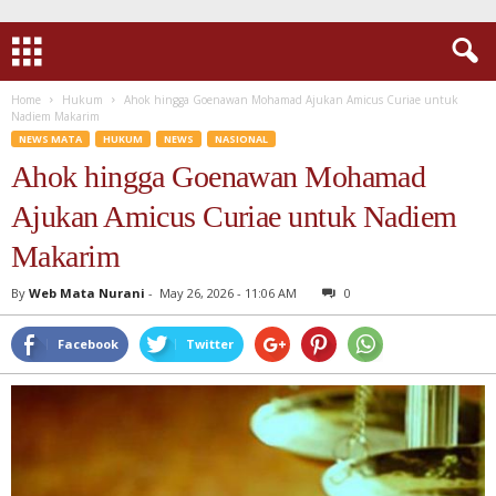
Home
Hukum
Ahok hingga Goenawan Mohamad Ajukan Amicus Curiae untuk
Nadiem Makarim
NEWS MATA
HUKUM
NEWS
NASIONAL
Ahok hingga Goenawan Mohamad
Ajukan Amicus Curiae untuk Nadiem
Makarim
By
Web Mata Nurani
-
May 26, 2026 - 11:06 AM
0
Facebook
Twitter