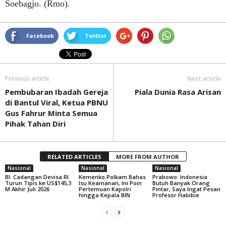
Soebagjo. (Rmo).
Facebook
Twitter
Previous article
Next article
Pembubaran Ibadah Gereja
Piala Dunia Rasa Arisan
di Bantul Viral, Ketua PBNU
Gus Fahrur Minta Semua
Pihak Tahan Diri
RELATED ARTICLES
MORE FROM AUTHOR
Nasional
Nasional
Nasional
BI: Cadangan Devisa RI
Kemenko Polkam Bahas
Prabowo: Indonesia
Turun Tipis ke US$145,3
Isu Keamanan, Ini Poin
Butuh Banyak Orang
M Akhir Juli 2026
Pertemuan Kapolri
Pintar, Saya Ingat Pesan
hingga Kepala BIN
Profesor Habibie