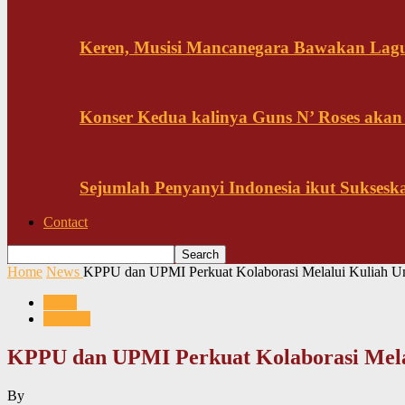
Keren, Musisi Mancanegara Bawakan Lagu 
Konser Kedua kalinya Guns N’ Roses akan
Sejumlah Penyanyi Indonesia ikut Sukses
Contact
Home
News
KPPU dan UPMI Perkuat Kolaborasi Melalui Kuliah U
News
Wilayah
KPPU dan UPMI Perkuat Kolaborasi Mela
By