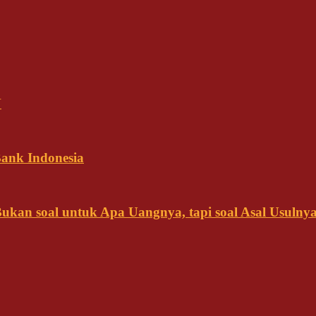
N
ank Indonesia
kan soal untuk Apa Uangnya, tapi soal Asal Usulny