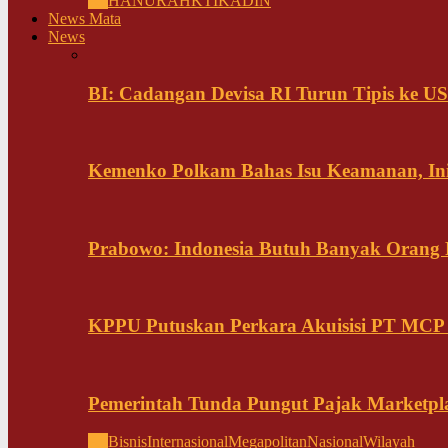
All
HANURA
HKTI
KADIN
News Mata
News
BI: Cadangan Devisa RI Turun Tipis ke US
Kemenko Polkam Bahas Isu Keamanan, Ini
Prabowo: Indonesia Butuh Banyak Orang Pi
KPPU Putuskan Perkara Akuisisi PT MCP
Pemerintah Tunda Pungut Pajak Marketpl
All
Bisnis
Internasional
Megapolitan
Nasional
Wilayah