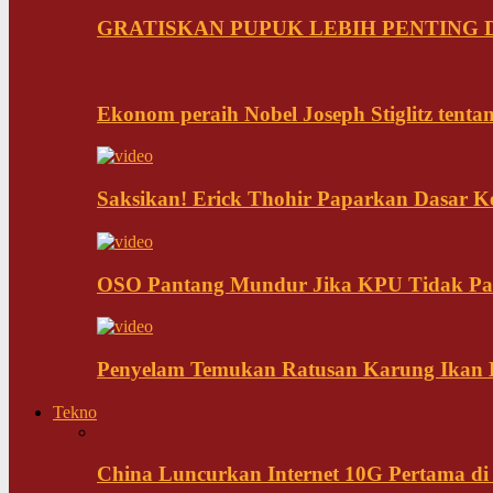
GRATISKAN PUPUK LEBIH PENTING D
Ekonom peraih Nobel Joseph Stiglitz tenta
Saksikan! Erick Thohir Paparkan Dasar K
OSO Pantang Mundur Jika KPU Tidak Pa
Penyelam Temukan Ratusan Karung Ikan B
Tekno
China Luncurkan Internet 10G Pertama di