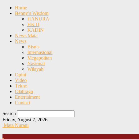
Home
Benny’s Wisdom
HANURA
HKTI
KADIN
News Mata
News
Bisnis
Internasional
Megapolitan
Nasional
Wilayah
Opini
Video
Tekno
Olahraga
Entertaiment
Contact
Search
Friday, August 7, 2026
Mata Nurani