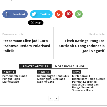
Facebook
Twitter
Previous article
Next article
Pertemuan Elite jadi Cara
Fitch Ratings Pangkas
Prabowo Redam Polarisasi
Outlook Utang Indonesia
Politik
Jadi Negatif
RELATED ARTICLES
MORE FROM AUTHOR
Nasional
Nasional
News
Pemerintah Tunda
Ketimpangan Penduduk
KPPU Kanwil I –
Pungut Pajak
Meningkat, Gini Ratio
Ditintelkam Polda Sumut
Marketplace
Naik ke 0,368
Perkuat Koordinasi
Awasi Distribusi dan
Harga Semen di
Sumatera Utara