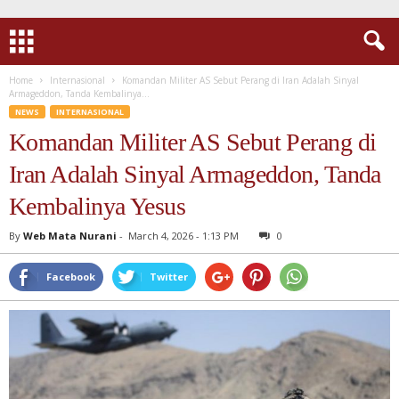
Home
Internasional
Komandan Militer AS Sebut Perang di Iran Adalah Sinyal
Armageddon, Tanda Kembalinya...
NEWS
INTERNASIONAL
Komandan Militer AS Sebut Perang di
Iran Adalah Sinyal Armageddon, Tanda
Kembalinya Yesus
By
Web Mata Nurani
-
March 4, 2026 - 1:13 PM
0
Facebook
Twitter