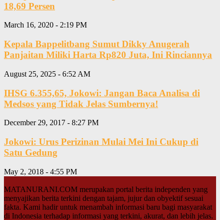
18,69 Persen
March 16, 2020 - 2:19 PM
Kepala Bappelitbang Sumut Dikky Anugerah
Panjaitan Miliki Harta Rp820 Juta, Ini Rinciannya
August 25, 2025 - 6:52 AM
IHSG 6.355,65, Jokowi: Jangan Baca Analisa di
Medsos yang Tidak Jelas Sumbernya!
December 29, 2017 - 8:27 PM
Jokowi: Urus Perizinan Mulai Mei Ini Cukup di
Satu Gedung
May 2, 2018 - 4:55 PM
MATANURANI.COM merupakan portal berita independen yang
menyajikan berita terkini dengan tajam, jujur dan obyektif sesuai
fakta. Kami hadir untuk menambah informasi baru bagi masyarakat
di Indonesia terhadap informasi yang terkini, akurat, dan lebih jelas.