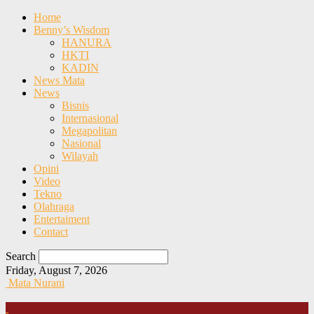
Home
Benny’s Wisdom
HANURA
HKTI
KADIN
News Mata
News
Bisnis
Internasional
Megapolitan
Nasional
Wilayah
Opini
Video
Tekno
Olahraga
Entertaiment
Contact
Search
Friday, August 7, 2026
Mata Nurani