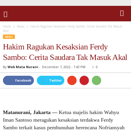
Home
News
Hakim Ragukan Kesaksian Ferdy Sambo: Cerita Saudara Tak Masuk
Akal
NEWS
Hakim Ragukan Kesaksian Ferdy
Sambo: Cerita Saudara Tak Masuk Akal
By
Web Mata Nurani
-
December 7, 2022 - 7:43 PM
0
Facebook
Twitter
Matanurani, Jakarta —
Ketua majelis hakim Wahyu
Iman Santoso meragukan kesaksian terdakwa Ferdy
Sambo terkait kasus pembunuhan berencana Nofriansyah