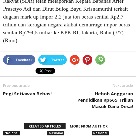
Rakyat (SDR) telah melaporkan Kepala Bapanas Arief
Prasetyo Adi dan Dirut Bulog Bayu Krisnamurthi terkait
dugaan mark up impor 2,2 juta ton beras senilai Rp2,7
triliun dan kerugian negara akibat demurrage impor beras
senilai Rp294,5 miliar ke KPK RI, Jakarta, Rabu (3/7).
(Rmo).
Facebook
Twitter
Previous article
Next article
Pegi Setiawan Bebas!
Heboh Anggaran
Pendidikan Rp665 Triliun
Masuk Dana Desa!
RELATED ARTICLES
MORE FROM AUTHOR
Nasional
Nasional
Nasional