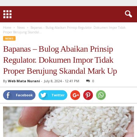
Home
News
Bapanas – Bulog Abaikan Prinsip Regulator. Dokumen Impor Tidak
Proper Berujung Skandal...
NEWS
Bapanas – Bulog Abaikan Prinsip
Regulator. Dokumen Impor Tidak
Proper Berujung Skandal Mark Up
By
Web Mata Nurani
-
July 8, 2024 - 12:41 PM
0
Facebook
Twitter