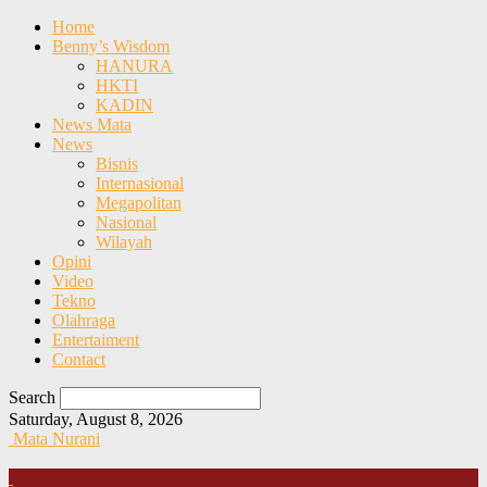
Home
Benny’s Wisdom
HANURA
HKTI
KADIN
News Mata
News
Bisnis
Internasional
Megapolitan
Nasional
Wilayah
Opini
Video
Tekno
Olahraga
Entertaiment
Contact
Search
Saturday, August 8, 2026
Mata Nurani