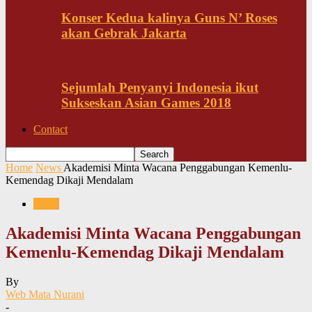
Konser Kedua kalinya Guns N’ Roses
akan Gebrak Jakarta
Sejumlah Penyanyi Indonesia ikut
Sukseskan Asian Games 2018
Contact
Home
News
Akademisi Minta Wacana Penggabungan Kemenlu-
Kemendag Dikaji Mendalam
News
Akademisi Minta Wacana Penggabungan
Kemenlu-Kemendag Dikaji Mendalam
By
Web Mata Nurani
-