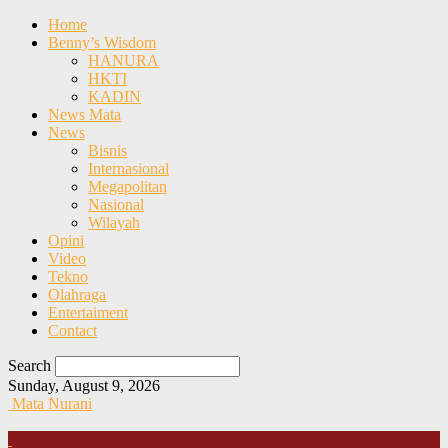
Home
Benny’s Wisdom
HANURA
HKTI
KADIN
News Mata
News
Bisnis
Internasional
Megapolitan
Nasional
Wilayah
Opini
Video
Tekno
Olahraga
Entertaiment
Contact
Search
Sunday, August 9, 2026
Mata Nurani