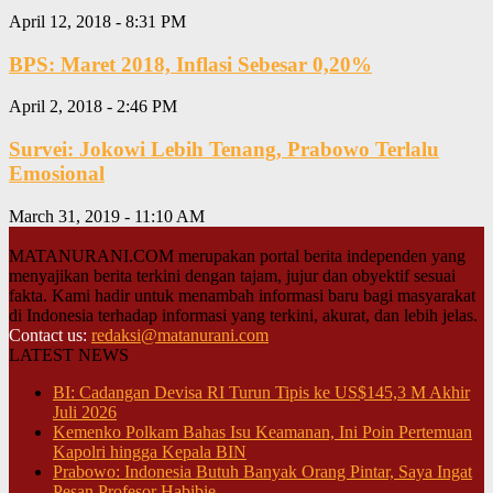
April 12, 2018 - 8:31 PM
BPS: Maret 2018, Inflasi Sebesar 0,20%
April 2, 2018 - 2:46 PM
Survei: Jokowi Lebih Tenang, Prabowo Terlalu
Emosional
March 31, 2019 - 11:10 AM
MATANURANI.COM merupakan portal berita independen yang
menyajikan berita terkini dengan tajam, jujur dan obyektif sesuai
fakta. Kami hadir untuk menambah informasi baru bagi masyarakat
di Indonesia terhadap informasi yang terkini, akurat, dan lebih jelas.
Contact us:
redaksi@matanurani.com
LATEST NEWS
BI: Cadangan Devisa RI Turun Tipis ke US$145,3 M Akhir
Juli 2026
Kemenko Polkam Bahas Isu Keamanan, Ini Poin Pertemuan
Kapolri hingga Kepala BIN
Prabowo: Indonesia Butuh Banyak Orang Pintar, Saya Ingat
Pesan Profesor Habibie