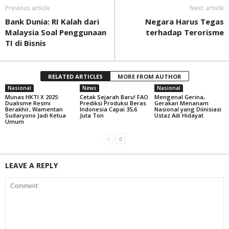
Previous article
Next article
Bank Dunia: RI Kalah dari
Negara Harus Tegas
Malaysia Soal Penggunaan
terhadap Terorisme
TI di Bisnis
RELATED ARTICLES
MORE FROM AUTHOR
Nasional
News
Nasional
Munas HKTI X 2025:
Cetak Sejarah Baru! FAO
Mengenal Gerina,
Dualisme Resmi
Prediksi Produksi Beras
Gerakan Menanam
Berakhir, Wamentan
Indonesia Capai 35,6
Nasional yang Diinisiasi
Sudaryono Jadi Ketua
Juta Ton
Ustaz Adi Hidayat
Umum
LEAVE A REPLY