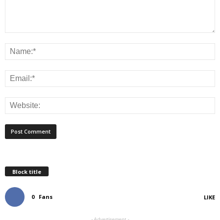
Block title
0
Fans
LIKE
- Advertisement -