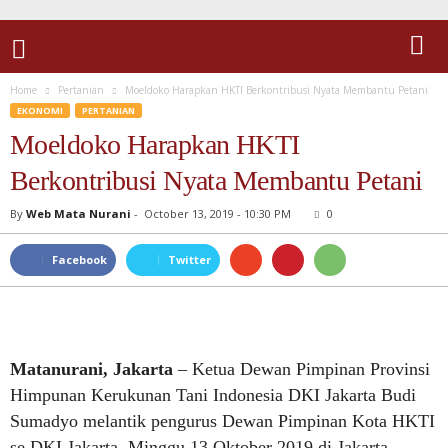
Home
Pertanian
Moeldoko Harapkan HKTI Berkontribusi Nyata Membantu Petani
EKONOMI
PERTANIAN
Moeldoko Harapkan HKTI
Berkontribusi Nyata Membantu Petani
By
Web Mata Nurani
-
October 13, 2019 - 10:30 PM
0
Facebook
Twitter
Matanurani, Jakarta
– Ketua Dewan Pimpinan Provinsi
Himpunan Kerukunan Tani Indonesia DKI Jakarta Budi
Sumadyo melantik pengurus Dewan Pimpinan Kota HKTI
se DKI Jakarta, Minggu 13 Oktober 2019 di Jakarta.