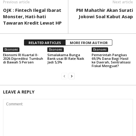
Previous article
Next article
OJK : Fintech Ilegal Ibarat
PM Mahathir Akan Surati
Monster, Hati-hati
Jokowi Soal Kabut Asap
Tawaran Kredit Lewat HP
RELATED ARTICLES
MORE FROM AUTHOR
Ekonomi
Ekonomi
Ekonomi
Ekonomi RI Kuartal II-
Simalakama Bunga
Pemerintah Pangkas
2026 Diprediksi Tumbuh
Bank usai BI Rate Naik
69,5% Dana Bagi Hasil
di Bawah 5 Persen
Jadi 5,5%
ke Daerah, Sentralisasi
Fiskal Menguat?
LEAVE A REPLY