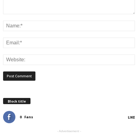
Block title
0
Fans
LIKE
- Advertisement -