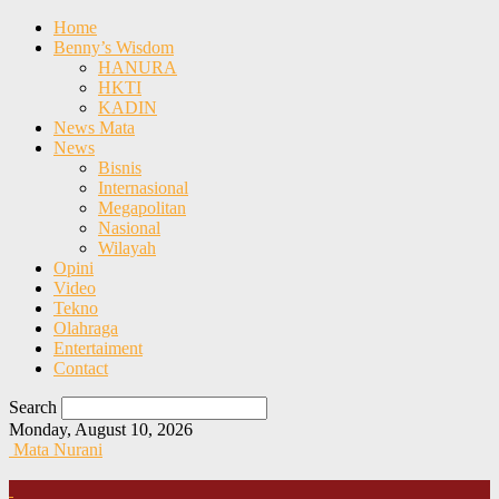
Home
Benny’s Wisdom
HANURA
HKTI
KADIN
News Mata
News
Bisnis
Internasional
Megapolitan
Nasional
Wilayah
Opini
Video
Tekno
Olahraga
Entertaiment
Contact
Search
Monday, August 10, 2026
Mata Nurani