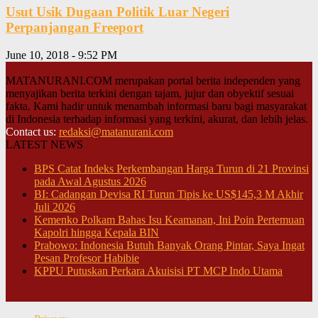
Usut Usik Dugaan Politik Luar Negeri
Perpanjangan Freeport
June 10, 2018 - 9:52 PM
MATANURANI.COM merupakan portal berita independen yang
menyajikan berita terkini dengan tajam, jujur dan obyektif sesuai
fakta. Kami hadir untuk menambah informasi baru bagi masyarakat
di Indonesia terhadap informasi yang terkini, akurat, dan lebih jelas.
Contact us:
redaksi@matanurani.com
LATEST NEWS
BPS Catat Indeks Perkembangan Harga Turun di 21 Provinsi
pada Awal Agustus 2026
BI: Cadangan Devisa RI Turun Tipis ke US$145,3 M Akhir
Juli 2026
Kemenko Polkam Bahas Isu Keamanan, Ini Poin Pertemuan
Kapolri hingga Kepala BIN
Prabowo: Indonesia Butuh Banyak Orang Pintar, Saya Ingat
Pesan Profesor Habibie
KPPU Putuskan Perkara Akuisisi PT MCP Indo Utama