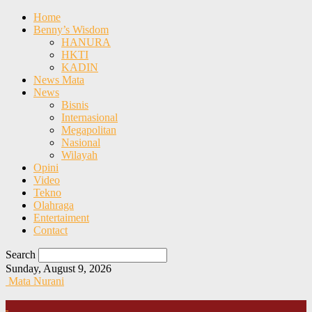
Home
Benny’s Wisdom
HANURA
HKTI
KADIN
News Mata
News
Bisnis
Internasional
Megapolitan
Nasional
Wilayah
Opini
Video
Tekno
Olahraga
Entertaiment
Contact
Search
Sunday, August 9, 2026
Mata Nurani