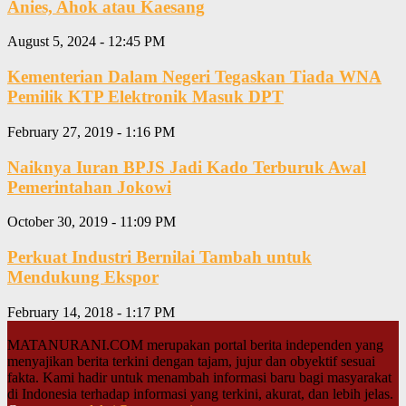
Anies, Ahok atau Kaesang
August 5, 2024 - 12:45 PM
Kementerian Dalam Negeri Tegaskan Tiada WNA
Pemilik KTP Elektronik Masuk DPT
February 27, 2019 - 1:16 PM
Naiknya Iuran BPJS Jadi Kado Terburuk Awal
Pemerintahan Jokowi
October 30, 2019 - 11:09 PM
Perkuat Industri Bernilai Tambah untuk
Mendukung Ekspor
February 14, 2018 - 1:17 PM
MATANURANI.COM merupakan portal berita independen yang
menyajikan berita terkini dengan tajam, jujur dan obyektif sesuai
fakta. Kami hadir untuk menambah informasi baru bagi masyarakat
di Indonesia terhadap informasi yang terkini, akurat, dan lebih jelas.