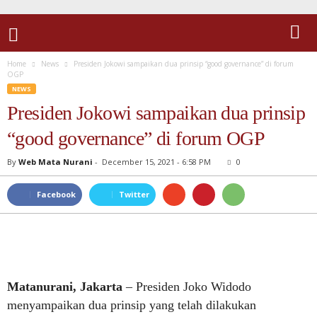
Home
News
Presiden Jokowi sampaikan dua prinsip “good governance” di forum
OGP
NEWS
Presiden Jokowi sampaikan dua prinsip
“good governance” di forum OGP
By
Web Mata Nurani
-
December 15, 2021 - 6:58 PM
0
Facebook
Twitter
Matanurani, Jakarta
– Presiden Joko Widodo
menyampaikan dua prinsip yang telah dilakukan