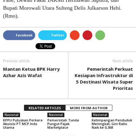
Pane, Dewan Pakar IAKMI Hermawan Saputra, dan
Bupati Morowali Utara Sulteng Delis Julkarson Hehi.
(Rmo).
Facebook
Twitter
Previous article
Next article
Mantan Ketua BPK Harry
Pemerintah Perkuat
Azhar Azis Wafat
Kesiapan Infrastruktur di
5 Destinasi Wisata Super
Prioritas
RELATED ARTICLES
MORE FROM AUTHOR
Nasional
Nasional
Nasional
KPPU Putuskan Perkara
Pemerintah Tunda
Ketimpangan Penduduk
Akuisisi PT MCP Indo
Pungut Pajak
Meningkat, Gini Ratio
Utama
Marketplace
Naik ke 0,368