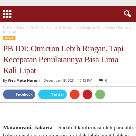
Home
News
PB IDI: Omicron Lebih Ringan, Tapi Kecepatan Penularannya Bisa Lima
Kali Lipat
NEWS
PB IDI: Omicron Lebih Ringan, Tapi
Kecepatan Penularannya Bisa Lima
Kali Lipat
By
Web Mata Nurani
-
December 18, 2021 - 10:13 PM
0
Facebook
Twitter
Matanurani, Jakarta
– Sudah dikonfirmasi oleh para ahli
bahwa gejala varian omicron ini tidak lebih berat bahkan