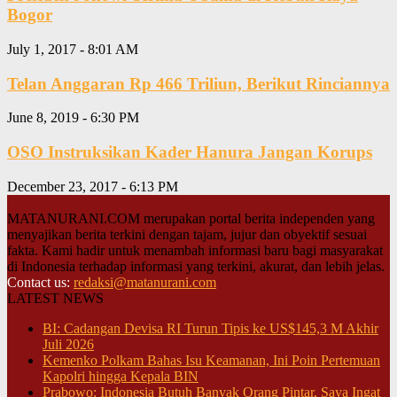
Bogor
July 1, 2017 - 8:01 AM
Telan Anggaran Rp 466 Triliun, Berikut Rinciannya
June 8, 2019 - 6:30 PM
OSO Instruksikan Kader Hanura Jangan Korups
December 23, 2017 - 6:13 PM
MATANURANI.COM merupakan portal berita independen yang
menyajikan berita terkini dengan tajam, jujur dan obyektif sesuai
fakta. Kami hadir untuk menambah informasi baru bagi masyarakat
di Indonesia terhadap informasi yang terkini, akurat, dan lebih jelas.
Contact us:
redaksi@matanurani.com
LATEST NEWS
BI: Cadangan Devisa RI Turun Tipis ke US$145,3 M Akhir
Juli 2026
Kemenko Polkam Bahas Isu Keamanan, Ini Poin Pertemuan
Kapolri hingga Kepala BIN
Prabowo: Indonesia Butuh Banyak Orang Pintar, Saya Ingat