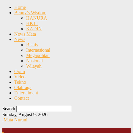
Home
Benny’s Wisdom
HANURA
HKTI
KADIN
News Mata
News
Bisnis
Internasional
Megapolitan
Nasional
Wilayah
Opini
Video
Tekno
Olahraga
Entertaiment
Contact
Search
Sunday, August 9, 2026
Mata Nurani