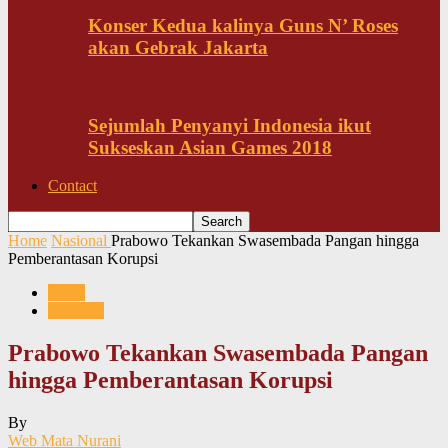
Konser Kedua kalinya Guns N’ Roses
akan Gebrak Jakarta
Sejumlah Penyanyi Indonesia ikut
Sukseskan Asian Games 2018
Contact
Home
Nasional
Prabowo Tekankan Swasembada Pangan hingga
Pemberantasan Korupsi
News
Nasional
Prabowo Tekankan Swasembada Pangan
hingga Pemberantasan Korupsi
By
Web Mata Nurani