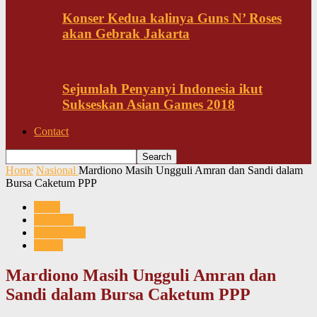
Konser Kedua kalinya Guns N’ Roses
akan Gebrak Jakarta
Sejumlah Penyanyi Indonesia ikut
Sukseskan Asian Games 2018
Contact
Home
Nasional
Mardiono Masih Ungguli Amran dan Sandi dalam
Bursa Caketum PPP
News
Nasional
News Mata
Politik
Mardiono Masih Ungguli Amran dan
Sandi dalam Bursa Caketum PPP