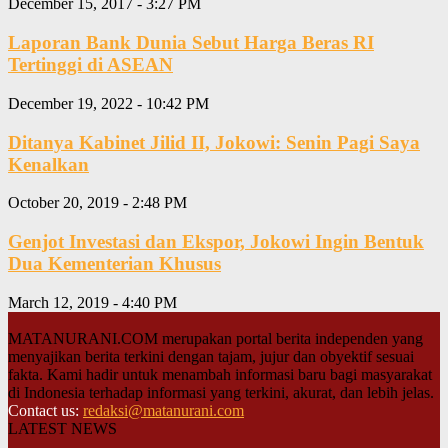
December 15, 2017 - 3:27 PM
Laporan Bank Dunia Sebut Harga Beras RI
Tertinggi di ASEAN
December 19, 2022 - 10:42 PM
Ditanya Kabinet Jilid II, Jokowi: Senin Pagi Saya
Kenalkan
October 20, 2019 - 2:48 PM
Genjot Investasi dan Ekspor, Jokowi Ingin Bentuk
Dua Kementerian Khusus
March 12, 2019 - 4:40 PM
MATANURANI.COM merupakan portal berita independen yang
menyajikan berita terkini dengan tajam, jujur dan obyektif sesuai
fakta. Kami hadir untuk menambah informasi baru bagi masyarakat
di Indonesia terhadap informasi yang terkini, akurat, dan lebih jelas.
Contact us:
redaksi@matanurani.com
LATEST NEWS