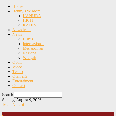
Home
Benny’s Wisdom
HANURA
HKTI
KADIN
News Mata
News
Bisnis
Internasional
Megapolitan
Nasional
Wilayah
Opini
Video
Tekno
Olahraga
Entertaiment
Contact
Search
Sunday, August 9, 2026
Mata Nurani