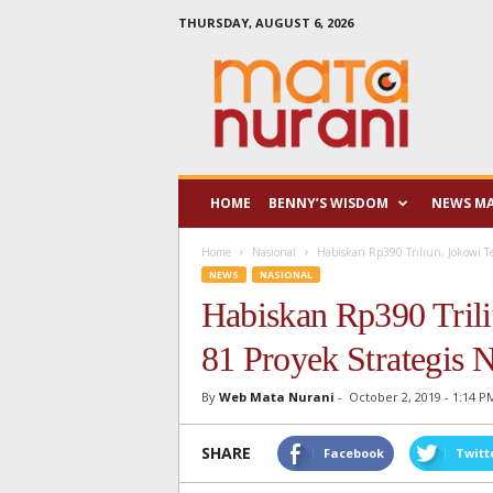
THURSDAY, AUGUST 6, 2026
Mata
Nurani
HOME
BENNY’S WISDOM
NEWS M
Home
Nasional
Habiskan Rp390 Triliun, Jokowi Te
NEWS
NASIONAL
Habiskan Rp390 Trili
81 Proyek Strategis 
By
Web Mata Nurani
-
October 2, 2019 - 1:14 P
SHARE
Facebook
Twitt