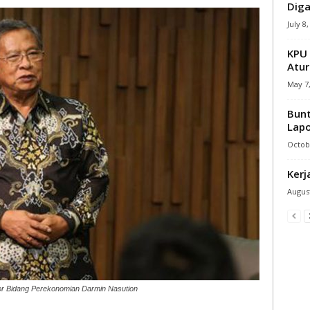
Diga
July 8
KPU 
Atur
May 7,
Bunt
Lapo
Octobe
Kerj
August
or Bidang Perekonomian Darmin Nasution