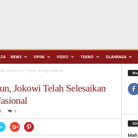
ATA
NEWS
OPINI
VIDEO
TEKNO
OLAHRAGA
lah Selesaikan 81 Proyek Strategis Nasional
Blo
un, Jokowi Telah Selesaikan
Nasional
M
0
ED
er
Mahf