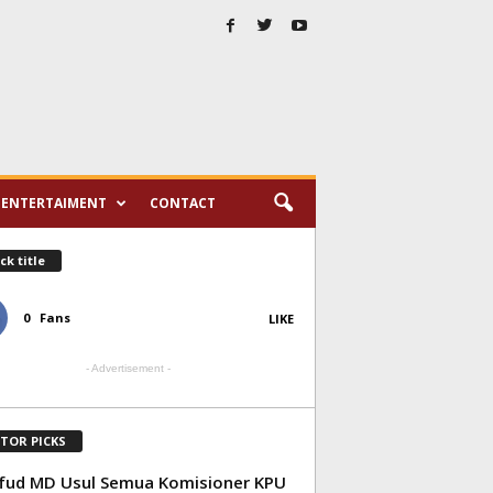
ENTERTAIMENT
CONTACT
ck title
0
Fans
LIKE
- Advertisement -
ITOR PICKS
ud MD Usul Semua Komisioner KPU