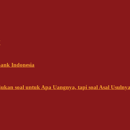
N
ank Indonesia
kan soal untuk Apa Uangnya, tapi soal Asal Usulny