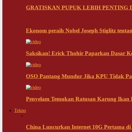
GRATISKAN PUPUK LEBIH PENTING D
Ekonom peraih Nobel Joseph Stiglitz tenta
Saksikan! Erick Thohir Paparkan Dasar K
OSO Pantang Mundur Jika KPU Tidak Pa
Penyelam Temukan Ratusan Karung Ikan B
Tekno
China Luncurkan Internet 10G Pertama di