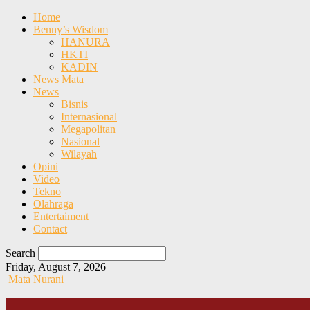
Home
Benny’s Wisdom
HANURA
HKTI
KADIN
News Mata
News
Bisnis
Internasional
Megapolitan
Nasional
Wilayah
Opini
Video
Tekno
Olahraga
Entertaiment
Contact
Search
Friday, August 7, 2026
Mata Nurani