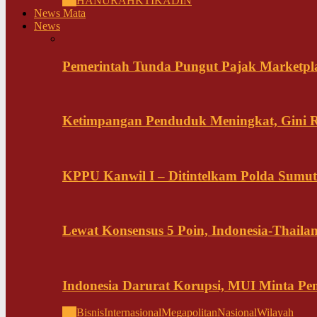
All
HANURA
HKTI
KADIN
News Mata
News
Pemerintah Tunda Pungut Pajak Marketpl
Ketimpangan Penduduk Meningkat, Gini Ra
KPPU Kanwil I – Ditintelkam Polda Sumut 
Lewat Konsensus 5 Poin, Indonesia-Thai
Indonesia Darurat Korupsi, MUI Minta P
All
Bisnis
Internasional
Megapolitan
Nasional
Wilayah