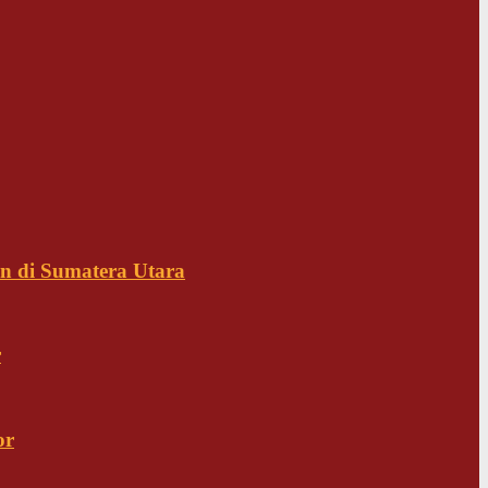
n di Sumatera Utara
r
or