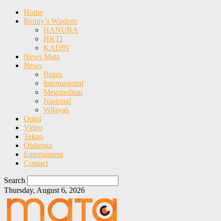
Home
Benny’s Wisdom
HANURA
HKTI
KADIN
News Mata
News
Bisnis
Internasional
Megapolitan
Nasional
Wilayah
Opini
Video
Tekno
Olahraga
Entertaiment
Contact
Search
Thursday, August 6, 2026