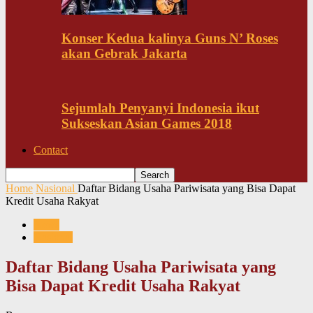
Konser Kedua kalinya Guns N’ Roses
akan Gebrak Jakarta
Sejumlah Penyanyi Indonesia ikut
Sukseskan Asian Games 2018
Contact
Home
Nasional
Daftar Bidang Usaha Pariwisata yang Bisa Dapat
Kredit Usaha Rakyat
News
Nasional
Daftar Bidang Usaha Pariwisata yang
Bisa Dapat Kredit Usaha Rakyat