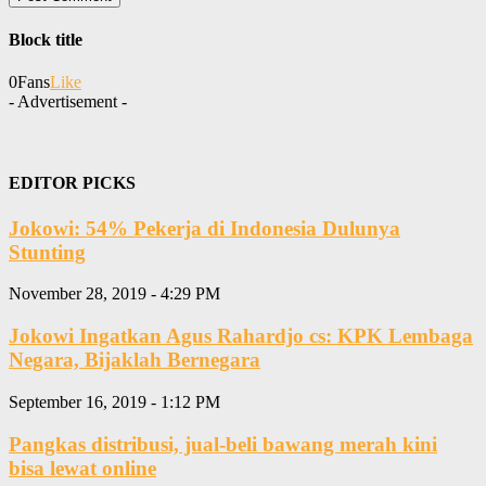
Block title
0
Fans
Like
- Advertisement -
EDITOR PICKS
Jokowi: 54% Pekerja di Indonesia Dulunya
Stunting
November 28, 2019 - 4:29 PM
Jokowi Ingatkan Agus Rahardjo cs: KPK Lembaga
Negara, Bijaklah Bernegara
September 16, 2019 - 1:12 PM
Pangkas distribusi, jual-beli bawang merah kini
bisa lewat online