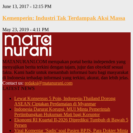
June 13, 2017 - 12:15 PM
Kemenperin: Industri Tak Terdampak Aksi Massa
May 23, 2019 - 4:11 PM
MATANURANI.COM merupakan portal berita independen yang
menyajikan berita terkini dengan tajam, jujur dan obyektif sesuai
fakta. Kami hadir untuk menambah informasi baru bagi masyarakat
di Indonesia terhadap informasi yang terkini, akurat, dan lebih jelas.
Contact us:
redaksi@matanurani.com
LATEST NEWS
Lewat Konsensus 5 Poin, Indonesia-Thailand Dorong
ASEAN Ciptakan Perdamaian di Myanmar
Indonesia Darurat Korupsi, MUI Minta Pemerintah
Pertimbangkan Hukuman Mati bagi Koruptor
Ekonomi RI Kuartal II-2026 Diprediksi Tumbuh di Bawah 5
Persen
Viral Komentar ‘Sadis’ soal Pasien BPJS, Para Dokter Minta